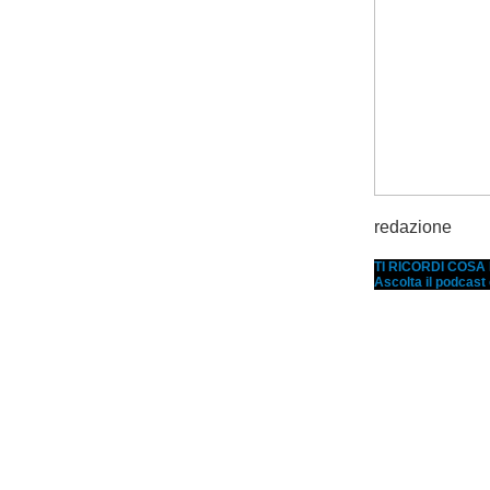
redazione
TI RICORDI COS
Ascolta il podcast