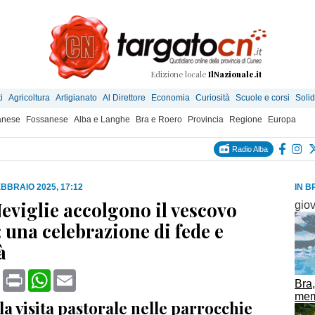
Edizione locale
IlNazionale.it
i
Agricoltura
Artigianato
Al Direttore
Economia
Curiosità
Scuole e corsi
Solid
anese
Fossanese
Alba e Langhe
Bra e Roero
Provincia
Regione
Europa
Radio Alba
EBBRAIO 2025, 17:12
IN B
Neviglie accolgono il vescovo
gio
 una celebrazione di fede e
à
book
X
Print
WhatsApp
Email
Bra
memo
a visita pastorale nelle parrocchie