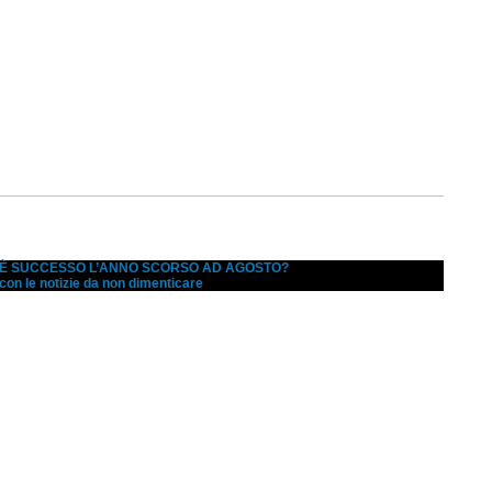
A È SUCCESSO L’ANNO SCORSO AD AGOSTO?
 con le notizie da non dimenticare