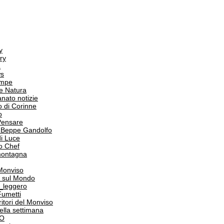
y
ry
a
s
ampe
e Natura
anato notizie
o di Corinne
o
Pensare
i Beppe Gandolfo
i Luce
o Chef
 montagna
 Monviso
 sul Mondo
o_leggero
Fumetti
itori del Monviso
 della settimana
PO