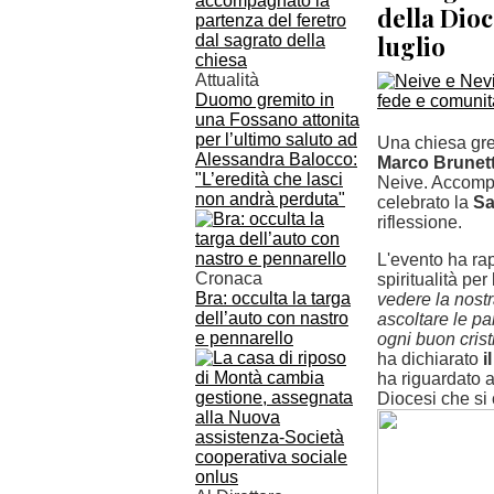
della Dioc
luglio
Attualità
Duomo gremito in
una Fossano attonita
per l’ultimo saluto ad
Una chiesa grem
Alessandra Balocco:
Marco Brunett
"L’eredità che lasci
Neive. Accomp
non andrà perduta"
celebrato la
Sa
riflessione.
L'evento ha ra
Cronaca
spiritualità pe
Bra: occulta la targa
vedere la nostr
dell’auto con nastro
ascoltare le pa
e pennarello
ogni buon cris
ha dichiarato
i
ha riguardato a
Diocesi che si 