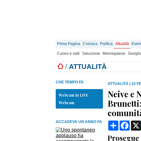
Prima Pagina
Cronaca
Politica
Attualità
Event
Cuneo e valli
Saluzzese
Monregalese
Savigli
/
ATTUALITÀ
CHE TEMPO FA
ATTUALITÀ
|
10 F
Neive e 
Webcam in LIVE
Brunetti:
Webcam
comunit
ACCADEVA UN ANNO FA
Condividi
Face
Prosegue l