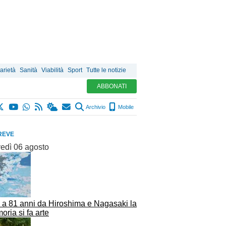
arietà
Sanità
Viabilità
Sport
Tutte le notizie
ABBONATI
Archivio
Mobile
REVE
vedì 06 agosto
, a 81 anni da Hiroshima e Nagasaki la
ria si fa arte