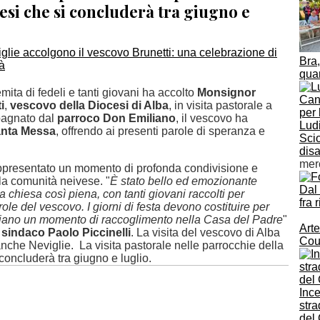
esi che si concluderà tra giugno e
Bra,
quar
ita di fedeli e tanti giovani ha accolto
Monsignor
i
,
vescovo della Diocesi di Alba
, in visita pastorale a
agnato dal
parroco Don Emiliano
, il vescovo ha
Ludi
nta Messa
, offrendo ai presenti parole di speranza e
Scio
disa
mer
ppresentato un momento di profonda condivisione e
r la comunità neivese. "
È stato bello ed emozionante
Dal
a chiesa così piena, con tanti giovani raccolti per
fra 
role del vescovo. I giorni di festa devono costituire per
tiano un momento di raccoglimento nella Casa del Padre
"
Arte
l sindaco Paolo Piccinelli
. La visita del vescovo di Alba
Cou
nche Neviglie. La visita pastorale nelle parrocchie della
concluderà tra giugno e luglio.
Ince
stra
del 