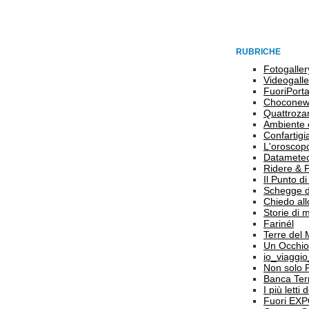
RUBRICHE
Fotogaller
Videogalle
FuoriPort
Choconew
Quattroz
Ambiente 
Confartigi
L'oroscop
Datamete
Ridere & 
Il Punto d
Schegge d
Chiedo all
Storie di
Farinél
Terre del
Un Occhio
io_viaggi
Non solo 
Banca Terr
I più letti
Fuori EX