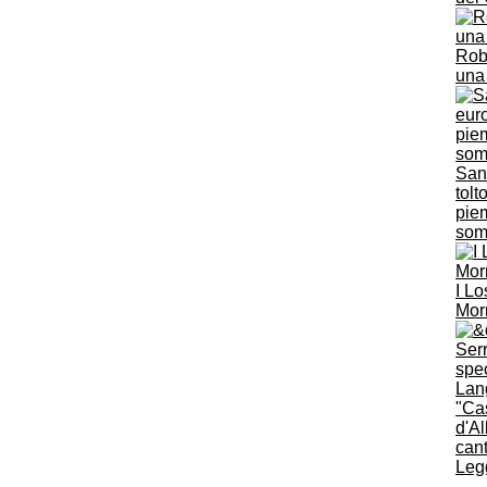
Robu
una
Sani
tolt
piem
som
I Lo
Mor
"Cas
d'Al
can
Legg