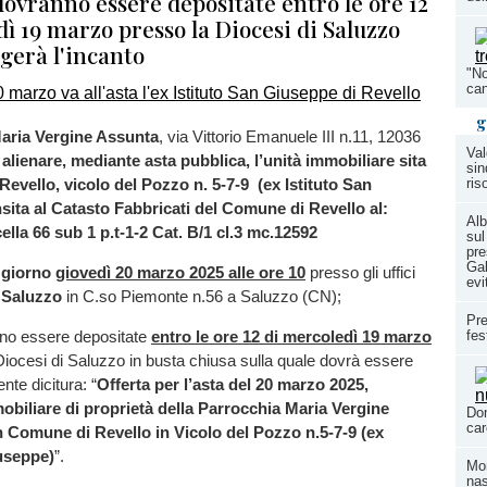
dovranno essere depositate entro le ore 12
ì 19 marzo presso la Diocesi di Saluzzo
lgerà l'incanto
"No
can
g
aria Vergine Assunta
, via Vittorio Emanuele III n.11, 12036
Val
e
alienare, mediante asta pubblica, l’unità immobiliare sita
sin
evello, vicolo del Pozzo n. 5-7-9 (ex Istituto San
ris
ita al Catasto Fabbricati del Comune di Revello al:
Alb
cella 66 sub 1 p.t-1-2 Cat. B/1 cl.3 mc.12592
sul
pre
Gal
l giorno
giovedì 20 marzo 2025 alle ore 10
presso gli uffici
evi
 Saluzzo
in C.so Piemonte n.56 a Saluzzo (CN);
Pre
fes
nno essere depositate
entro le ore 12 di mercoledì 19 marzo
iocesi di Saluzzo in busta chiusa sulla quale dovrà essere
nte dicitura: “
Offerta per l’asta del 20 marzo 2025,
biliare di proprietà della Parrocchia Maria Vergine
Dom
car
n Comune di Revello in Vicolo del Pozzo n.5-7-9 (ex
iuseppe)
”.
Mom
nas