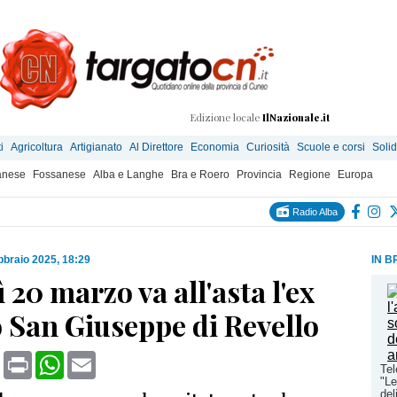
Edizione locale
IlNazionale.it
i
Agricoltura
Artigianato
Al Direttore
Economia
Curiosità
Scuole e corsi
Solid
anese
Fossanese
Alba e Langhe
Bra e Roero
Provincia
Regione
Europa
Radio Alba
bbraio 2025, 18:29
IN B
 20 marzo va all'asta l'ex
o San Giuseppe di Revello
book
X
Print
WhatsApp
Email
Tel
"Le
del