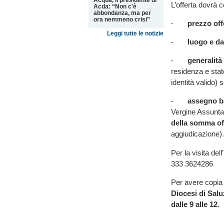
Acqua, il presidente di
L’offerta dovrà c
Acda: “Non c'è
abbondanza, ma per
ora nemmeno crisi”
-
prezzo off
Leggi tutte le notizie
-
luogo e da
-
generalità 
residenza e stat
identità valido) 
-
assegno 
Vergine Assunta
della somma of
aggiudicazione).
Per la visita del
333 3624286
Per avere copia 
Diocesi di Sal
dalle 9 alle 12
.