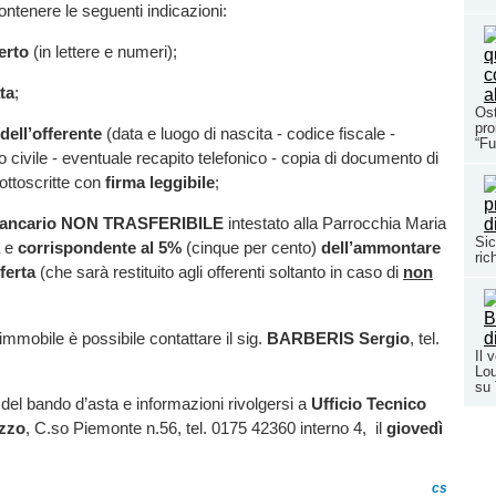
ontenere le seguenti indicazioni:
erto
(in lettere e numeri);
ta
;
Ost
pro
dell’offerente
(data e luogo di nascita - codice fiscale -
“Fu
o civile - eventuale recapito telefonico - copia di documento di
sottoscritte con
firma leggibile
;
bancario NON TRASFERIBILE
intestato alla Parrocchia Maria
Sic
e
corrispondente al 5%
(cinque per cento)
dell’ammontare
ric
ferta
(che sarà restituito agli offerenti soltanto in caso di
non
l’immobile è possibile contattare il sig.
BARBERIS Sergio
, tel.
Il 
Lou
su
del bando d’asta e informazioni rivolgersi a
Ufficio Tecnico
uzzo
, C.so Piemonte n.56, tel. 0175 42360 interno 4, il
giovedì
cs