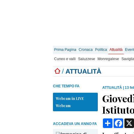
Prima Pagina
Cronaca
Politica
Attualità
Event
Cuneo e valli
Saluzzese
Monregalese
Savigli
/
ATTUALITÀ
CHE TEMPO FA
ATTUALITÀ
|
13 fe
Giovedì
Webcam in LIVE
Webcam
Istitut
Condividi
Face
ACCADEVA UN ANNO FA