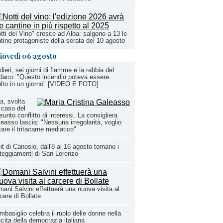
tti del Vino" cresce ad Alba: salgono a 13 le
tine protagoniste della serata del 10 agosto
iovedì 06 agosto
dieri, sei giorni di fiamme e la rabbia del
daco: "Questo incendio poteva essere
olto in un giorno" [VIDEO E FOTO]
a, svolta
 caso del
sunto conflitto di interessi. La consigliera
easso lascia: "Nessuna irregolarità, voglio
tare il tritacarne mediatico"
it di Canosio, dall'8 al 16 agosto tornano i
teggiamenti di San Lorenzo
ani Salvini effettuerà una nuova visita al
cere di Bollate
basiglio celebra il ruolo delle donne nella
cita della democrazia italiana