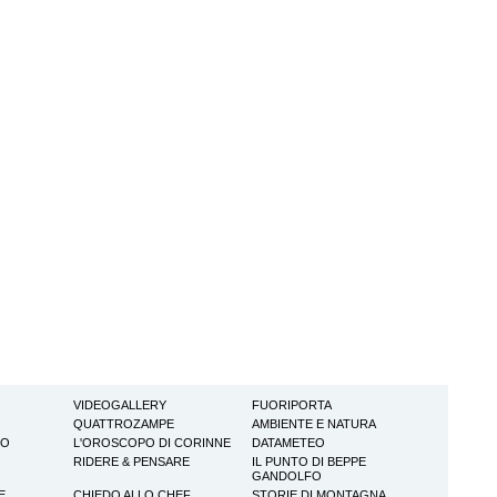
VIDEOGALLERY
FUORIPORTA
QUATTROZAMPE
AMBIENTE E NATURA
TO
L'OROSCOPO DI CORINNE
DATAMETEO
RIDERE & PENSARE
IL PUNTO DI BEPPE
GANDOLFO
E
CHIEDO ALLO CHEF
STORIE DI MONTAGNA