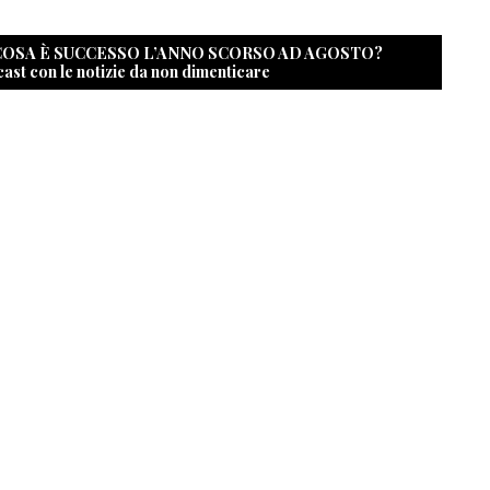
 COSA È SUCCESSO L’ANNO SCORSO AD AGOSTO?
cast con le notizie da non dimenticare