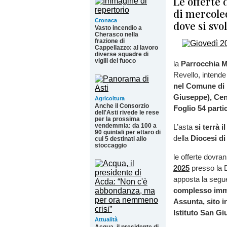
Le offerte 
di mercoled
Cronaca
dove si svo
Vasto incendio a
Cherasco nella
frazione di
Cappellazzo: al lavoro
diverse squadre di
vigili del fuoco
la
Parrocchia M
Revello, intend
nel Comune di R
Giuseppe), Cens
Agricoltura
Anche il Consorzio
Foglio 54 parti
dell'Asti rivede le rese
per la prossima
vendemmia: da 100 a
L’asta
si terrà i
90 quintali per ettaro di
della
Diocesi di
cui 5 destinati allo
stoccaggio
le offerte dovra
2025
presso la D
apposta la segue
complesso immo
Assunta, sito i
Istituto San G
Attualità