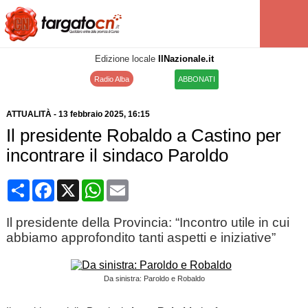
Edizione locale
IlNazionale.it
Radio Alba
ABBONATI
ATTUALITÀ
-
13 febbraio 2025
, 16:15
Il presidente Robaldo a Castino per
incontrare il sindaco Paroldo
Condividi
Facebook
X
WhatsApp
Email
Il presidente della Provincia: “Incontro utile in cui
abbiamo approfondito tanti aspetti e iniziative”
Da sinistra: Paroldo e Robaldo