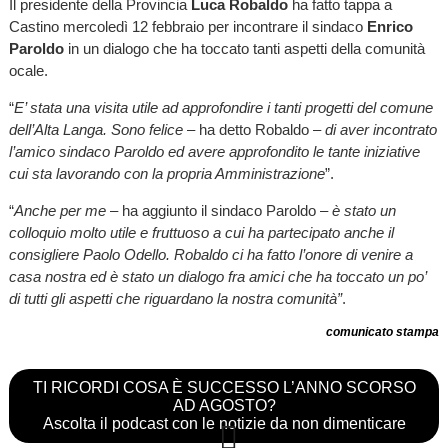
Il presidente della Provincia
Luca Robaldo
ha fatto tappa a
Castino mercoledì 12 febbraio per incontrare il sindaco
Enrico
Paroldo
in un dialogo che ha toccato tanti aspetti della comunità
ocale.
“
E’ stata una visita utile ad approfondire i tanti progetti del comune
dell’Alta Langa. Sono felice
– ha detto Robaldo –
di aver incontrato
l’amico sindaco Paroldo ed avere approfondito le tante iniziative
cui sta lavorando con la propria Amministrazione
”.
“
Anche per me
– ha aggiunto il sindaco Paroldo –
è stato un
colloquio molto utile e fruttuoso a cui ha partecipato anche il
consigliere Paolo Odello. Robaldo ci ha fatto l’onore di venire a
casa nostra ed è stato un dialogo fra amici che ha toccato un po’
di tutti gli aspetti che riguardano la nostra comunità”
.
comunicato stampa
TI RICORDI COSA È SUCCESSO L’ANNO SCORSO
AD AGOSTO?
Ascolta il podcast con le notizie da non dimenticare