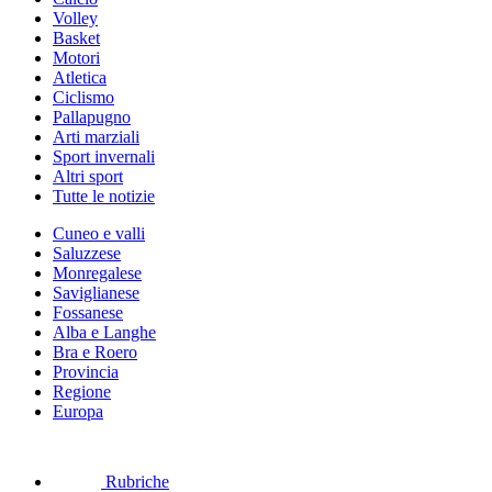
Volley
Basket
Motori
Atletica
Ciclismo
Pallapugno
Arti marziali
Sport invernali
Altri sport
Tutte le notizie
Cuneo e valli
Saluzzese
Monregalese
Saviglianese
Fossanese
Alba e Langhe
Bra e Roero
Provincia
Regione
Europa
Rubriche