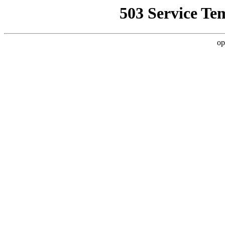
503 Service Te
op