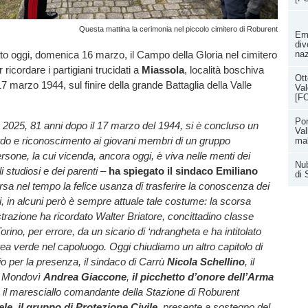
Questa mattina la cerimonia nel piccolo cimitero di Roburent
Eme
div
to oggi, domenica 16 marzo, il Campo della Gloria nel cimitero
naz
r ricordare i partigiani trucidati a
Miassola
, località boschiva
Ott
 17 marzo 1944, sul finire della grande Battaglia della Valle
Val
[F
Pon
2025, 81 anni dopo il 17 marzo del 1944, si è concluso un
Val
rdo e riconoscimento ai giovani membri di un gruppo
ma
rsone, la cui vicenda, ancora oggi, è viva nelle menti dei
Nub
li studiosi e dei parenti
–
ha spiegato il sindaco Emiliano
di 
rsa nel tempo la felice usanza di trasferire la conoscenza dei
i, in alcuni però è sempre attuale tale costume: la scorsa
trazione ha ricordato Walter Briatore, concittadino classe
rino, per errore, da un sicario di ‘ndrangheta e ha intitolato
rea verde nel capoluogo. Oggi chiudiamo un altro capitolo di
io per la presenza, il sindaco di Carrù
Nicola Schellino
, il
e Mondovì
Andrea Giaccone
,
il picchetto d’onore dell’Arma
, il maresciallo comandante della Stazione di Roburent
ele
,
il gruppo di Protezione Civile
, presente a sostegno del