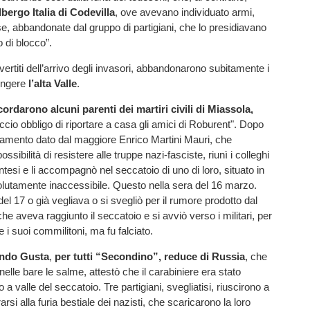
lbergo Italia di Codevilla
, ove avevano individuato armi,
se, abbandonate dal gruppo di partigiani, che lo presidiavano
 di blocco”.
ertiti dell’arrivo degli invasori, abbandonarono subitamente i
iungere
l’alta Valle
.
cordarono alcuni parenti dei martiri civili di Miassola,
accio obbligo di riportare a casa gli amici di Roburent". Dopo
damento dato dal maggiore Enrico Martini Mauri, che
sibilità di resistere alle truppe nazi-fasciste, riunì i colleghi
ntesi e li accompagnò nel seccatoio di uno di loro, situato in
olutamente inaccessibile. Questo nella sera del 16 marzo.
el 17 o già vegliava o si svegliò per il rumore prodotto dal
he aveva raggiunto il seccatoio e si avviò verso i militari, per
e i suoi commilitoni, ma fu falciato.
ndo Gusta
,
per tutti “Secondino”, reduce di Russia
, che
elle bare le salme, attestò che il carabiniere era stato
o a valle del seccatoio. Tre partigiani, svegliatisi, riuscirono a
rarsi alla furia bestiale dei nazisti, che scaricarono la loro