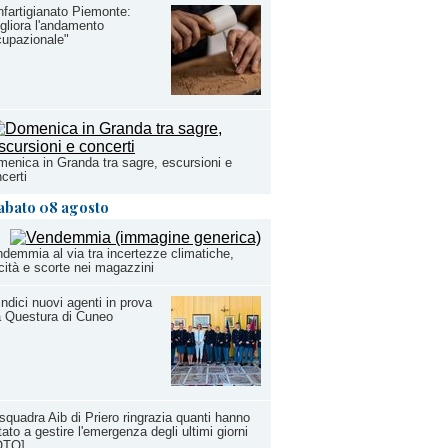
fartigianato Piemonte:
gliora l'andamento
upazionale"
enica in Granda tra sagre, escursioni e
certi
abato 08 agosto
demmia al via tra incertezze climatiche,
cità e scorte nei magazzini
ndici nuovi agenti in prova
a Questura di Cuneo
squadra Aib di Priero ringrazia quanti hanno
tato a gestire l'emergenza degli ultimi giorni
OTO]