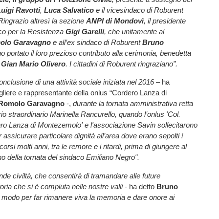
uigi Ravotti
,
Luca Salvatico
e il vicesindaco di Roburent
 Ringrazio altresì la sezione
ANPI di Mondovì
, il presidente
rico per la Resistenza
Gigi Garelli
, che unitamente al
olo Garavagno
e all’ex sindaco di Roburent
Bruno
o portato il loro prezioso contributo alla cerimonia, benedetta
 Gian Mario Olivero
. I cittadini di Roburent ringraziano”.
onclusione di una attività sociale iniziata nel 2016 –
ha
igliere e rappresentante della onlus “Cordero Lanza di
Romolo Garavagno
-,
durante la tornata amministrativa retta
o straordinario Marinella Rancurello, quando l’onlus 'Col.
o Lanza di Montezemolo' e l'associazione Savin sollecitarono
 assicurare particolare dignità all’area dove erano sepolti i
corsi molti anni, tra le remore e i ritardi, prima di giungere al
o della tornata del sindaco Emiliano Negro".
nde civiltà, che consentirà di tramandare alle future
oria che si è compiuta nelle nostre valli -
ha detto
Bruno
 modo per far rimanere viva la memoria e dare onore ai