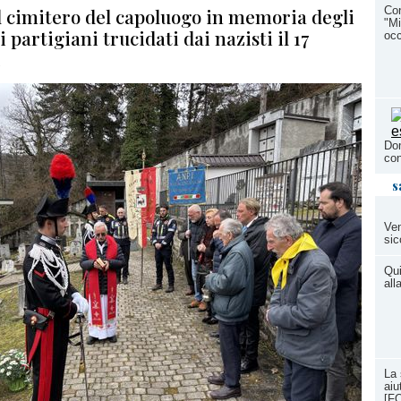
el cimitero del capoluogo in memoria degli
Con
"Mi
i partigiani trucidati dai nazisti il 17
occ
4
Dom
con
s
Ven
sic
Qui
all
La 
aiu
[F