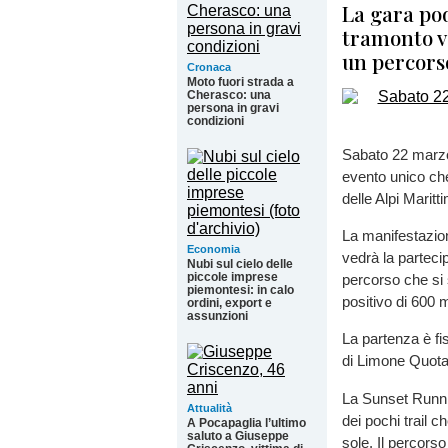
La gara pod
tramonto ve
un percors
Cronaca
Moto fuori strada a
Cherasco: una
persona in gravi
condizioni
Sabato 22 marzo
evento unico che
delle Alpi Maritt
La manifestazion
Economia
vedrà la partecip
Nubi sul cielo delle
piccole imprese
percorso che si 
piemontesi: in calo
positivo di 600 m
ordini, export e
assunzioni
La partenza è fiss
di Limone Quota
La Sunset Runni
Attualità
dei pochi trail c
A Pocapaglia l’ultimo
saluto a Giuseppe
sole. Il percorso