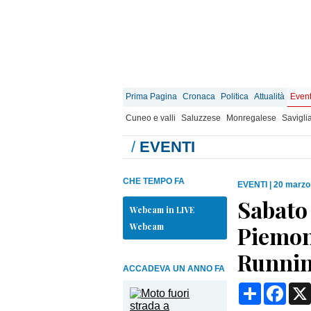
Prima Pagina
Cronaca
Politica
Attualità
Event
Cuneo e valli
Saluzzese
Monregalese
Savigli
/
EVENTI
CHE TEMPO FA
EVENTI
|
20 marzo
Sabato
Webcam in LIVE
Webcam
Piemont
Runnin
ACCADEVA UN ANNO FA
Condividi
Face