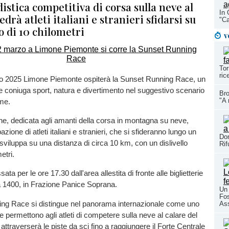
istica competitiva di corsa sulla neve al
In 
drà atleti italiani e stranieri sfidarsi su
"Ca
o di 10 chilometri
v
Tor
ric
 2025 Limone Piemonte ospiterà la Sunset Running Race, un
 coniuga sport, natura e divertimento nel suggestivo scenario
Bro
"A 
ime.
e, dedicata agli amanti della corsa in montagna su neve,
azione di atleti italiani e stranieri, che si sfideranno lungo un
Dom
sviluppa su una distanza di circa 10 km, con un dislivello
Rif
etri.
ata per le ore 17.30 dall'area allestita di fronte alle biglietterie
 1400, in Frazione Panice Soprana.
Un 
Fos
ng Race si distingue nel panorama internazionale come uno
As
he permettono agli atleti di competere sulla neve al calare del
 attraverserà le piste da sci fino a raggiungere il Forte Centrale