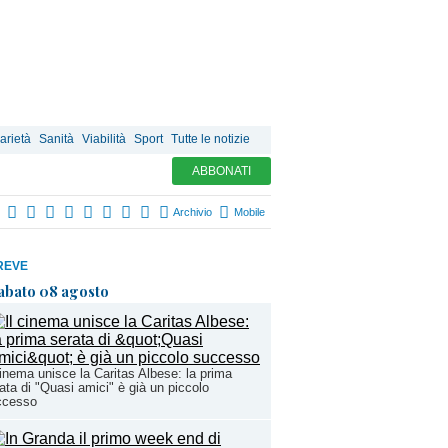
arietà
Sanità
Viabilità
Sport
Tutte le notizie
ABBONATI
Archivio
Mobile
REVE
abato 08 agosto
cinema unisce la Caritas Albese: la prima
ata di "Quasi amici" è già un piccolo
ccesso