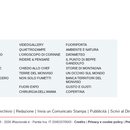
VIDEOGALLERY
FUORIPORTA
QUATTROZAMPE
AMBIENTE E NATURA
TO
L'OROSCOPO DI CORINNE
DATAMETEO
RIDERE & PENSARE
IL PUNTO DI BEPPE
GANDOLFO
E
CHIEDO ALLO CHEF
STORIE DI MONTAGNA
TERRE DEL MONVISO
UN OCCHIO SUL MONDO
GGERO
NON SOLO FUMETTI
BANCA TERRITORI DEL
MONVISO
FUORI EXPO
GUSTO E GUSTI
CHIRURGIA DELL'ANIMA
COPERTINA
Archivio
|
Redazione
|
Invia un Comunicato Stampa
|
Pubblicità
|
Scrivi al Dir
 - 2026 IlNazionale.it - Partita Iva: IT 03401570043 -
Credits
|
Privacy e cookie policy
|
Pr