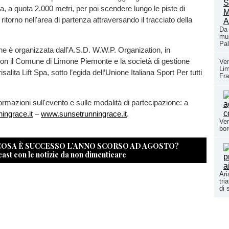
da, a quota 2.000 metri, per poi scendere lungo le piste di
ritorno nell'area di partenza attraversando il tracciato della
Da 
.
mus
Pal
e è organizzata dall’A.S.D. W.W.P. Organization, in
on il Comune di Limone Piemonte e la società di gestione
Ven
Li
risalita Lift Spa, sotto l’egida dell’Unione Italiana Sport Per tutti
Fra
ormazioni sull'evento e sulle modalità di partecipazione: a
ingrace.it
–
www.sunsetrunningrace.it
.
Ver
bor
 COSA È SUCCESSO L’ANNO SCORSO AD AGOSTO?
cast con le notizie da non dimenticare
Ari
tri
di 