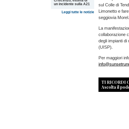
Criscenzo, vittima di
un incidente sulla A21
sul Colle di Ten
Limonetto e fare 
Leggi tutte le notizie
seggiovia Morel
La manifestazion
collaborazione c
degli impianti di 
(UISP).
Per maggiori inf
info@sunsetrunn
TI RICORDI
Ascolta il pod