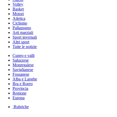
Volley
Basket
Motori
Atletica
Ciclismo
Pallapugno
Arti marziali
Sport invernali
Altri sport
Tutte le notizie
Cuneo e valli
Saluzzese
Monregalese
Saviglianese
Fossanese
Alba e Langhe
Bra e Roero
Provincia
Regione
Europa
Rubriche