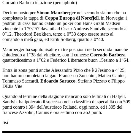
Corrado Barbera in azione (pentaphoto)
Decimo posto per
Simon Maurberger
nel secondo slalom che ha
completato la tappa di
Coppa Europa di Norefjell,
in Norvegia: i
padroni di casa hanno calato un poker con Hans Grahl Madsen
vincente in 1’53″57 davanti ad Oscar Andreas Sandvik, secondo a
0″12, Theodord Brækken, terzo a 0″33 dopo essere stato al
comando a metà gara, ed Eirik Solberg, quarto a 0″40.
Maurberger ha saputo risalire di tre posizioni nella seconda manche
chiudendo a 1″38 dal vincitore, con il cuneese
Corrado Barbera
quattordicesimo a 1″62 e Federico Liberatore buon 15esimo a 1″64.
Entra in zona punti anche Alessandro Pizio che è 27esimo a 4″25;
non hanno completato la gara Francesco Zucchini, Matteo Canins,
Tommaso Saccardi,
Edoardo Saracco,
Stefano Pizzato e Filippo
DElla Vite
Quando al termine della stagione mancano solo le finali di Hafjell,
Sandvik ha ipotecato il successo nella classifica di specailità con 509
punti contro i 394 dell’austriaco Rüland, oggi nono, ed i 305 del
francese Azzolin; Canins è ora settimo con 262 punti.
fisi