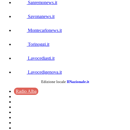
Sanremonews.it
Savonanews.it
Montecarlonews.it
Torinoggi.it
Lavocediasti.it
Lavocedigenova.it
Edizione locale
IlNazionale.it
Radio Alba