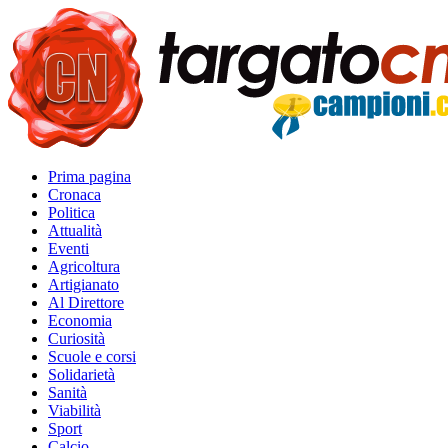
Prima pagina
Cronaca
Politica
Attualità
Eventi
Agricoltura
Artigianato
Al Direttore
Economia
Curiosità
Scuole e corsi
Solidarietà
Sanità
Viabilità
Sport
Calcio