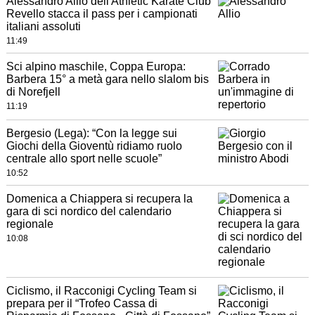
Alessandro Allio dell'Athletic Karate Club
Revello stacca il pass per i campionati
italiani assoluti
11:49
Sci alpino maschile, Coppa Europa:
Barbera 15° a metà gara nello slalom bis
di Norefjell
11:19
Bergesio (Lega): “Con la legge sui
Giochi della Gioventù ridiamo ruolo
centrale allo sport nelle scuole”
10:52
Domenica a Chiappera si recupera la
gara di sci nordico del calendario
regionale
10:08
Ciclismo, il Racconigi Cycling Team si
prepara per il “Trofeo Cassa di