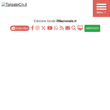
Edizione locale
IlNazionale.it
Radio Alba
ABBONATI