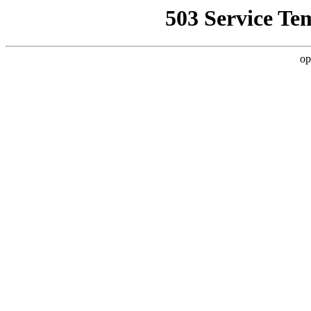
503 Service Te
op