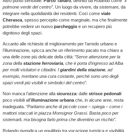
Altro punto sensibile:
Parco Tanaro
, definito da Rolando come
“il
polmone verde del centro”
. Un luogo da vivere, da sistemare, da
integrare nella quotidianità dei residenti. Così come
viale
Cherasca
, spesso percepito come marginale, ma che finalmente
potrebbe vedere un nuovo
parcheggio
e un recupero più
dignitoso degli spazi.
Accanto alle richieste di miglioramento per l’arredo urbano e
l’illuminazione, spicca anche un riferimento pacato ma chiaro a
una delle zone più delicate della città:
“Serve attenzione per la
zona della
stazione ferroviaria
, che è porta d’ingresso ad Alba
per molti visitatori e cittadini. I
giardini della stazione
, ad
esempio, meritano una cura costante, perché sono uno degli
spazi verdi più visibili e simbolici del centro”.
Non manca l’attenzione alla
sicurezza
: dalle
strisce pedonali
poco visibili all’
illuminazione urbana
che, in alcune aree, resta
inadeguata.
“Parliamo anche di piccole cose – spiega – come i
mattoni staccati in piazza Monsignor Grassi. Basta poco per
sistemarli, ma bisogna farlo prima che diventino un rischio”.
Rolando rivendica un equilibrio tra vocazione turistica e vivibilità