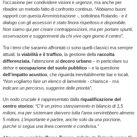
l’occasione per condividere visioni e urgenze, ma anche per
ribadire un metodo fatto di confronto continuo.
“Abbiamo buoni
rapporti con questa Amministrazione -
, sottolinea Rolando -
e il
dialogo con gli assessori è stato finora rispettoso e disponibile.
Non siamo qui per creare contrapposizioni, ma per portare spunti,
osservazioni e suggerimenti da chi vive ogni giorno il centro”.
Tra i temi che saranno affrontati ci sono quelli classici ma sempre
attuali: la
viabilità e il traffico
, la gestione della
raccolta
differenziata
, l’attenzione al
decoro urbano
– in particolare su
dehor
e
occupazione del suolo pubblico
– e la questione
dell’impatto acustico
, che riguarda inevitabilmente bar e locali.
“Non vogliamo fare un elenco di lamentele -
chiarisce -
ma
indicare un percorso, suggerire delle priorità”.
Un nodo cruciale è rappresentato dalla
riqualificazione del
centro storico
:
“C’è un primo stanziamento in bilancio di 1,5
milioni, ma per sistemare davvero tutta l’area servirebbero almeno
5 milioni. L’importante è partire, anche solo da una porzione,
purché si segua una linea coerente e condivisa.”