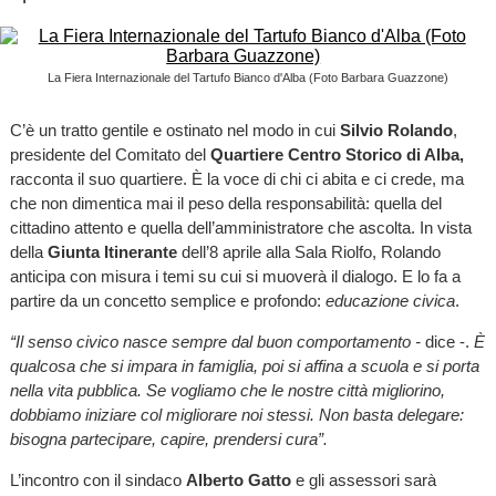
La Fiera Internazionale del Tartufo Bianco d'Alba (Foto Barbara Guazzone)
C’è un tratto gentile e ostinato nel modo in cui
Silvio Rolando
,
presidente del Comitato del
Quartiere Centro Storico di Alba,
racconta il suo quartiere. È la voce di chi ci abita e ci crede, ma
che non dimentica mai il peso della responsabilità: quella del
cittadino attento e quella dell’amministratore che ascolta. In vista
della
Giunta Itinerante
dell’8 aprile alla Sala Riolfo, Rolando
anticipa con misura i temi su cui si muoverà il dialogo. E lo fa a
partire da un concetto semplice e profondo:
educazione civica
.
“Il senso civico nasce sempre dal buon comportamento -
dice -.
È
qualcosa che si impara in famiglia, poi si affina a scuola e si porta
nella vita pubblica. Se vogliamo che le nostre città migliorino,
dobbiamo iniziare col migliorare noi stessi. Non basta delegare:
bisogna partecipare, capire, prendersi cura”.
L’incontro con il sindaco
Alberto Gatto
e gli assessori sarà