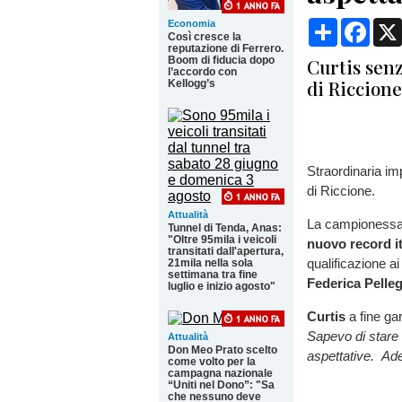
Condividi
Face
Economia
Così cresce la
reputazione di Ferrero.
Boom di fiducia dopo
Curtis senz
l’accordo con
di Riccione
Kellogg’s
Straordinaria im
di Riccione.
Attualità
La campionessa 
Tunnel di Tenda, Anas:
"Oltre 95mila i veicoli
nuovo record it
transitati dall'apertura,
qualificazione a
21mila nella sola
settimana tra fine
Federica Pelleg
luglio e inizio agosto"
Curtis
a fine gar
Sapevo di stare 
Attualità
Don Meo Prato scelto
aspettative.
Ade
come volto per la
campagna nazionale
“Uniti nel Dono”: "Sa
che nessuno deve