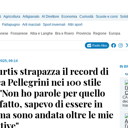
i
Agricoltura
Artigianato
Al Direttore
Economia
Curiosità
Scuole e corsi
Solid
Pallapugno
Arti marziali
Sport invernali
Altri sport
anese
Fossanese
Alba e Langhe
Bra e Roero
Provincia
Regione
Europa
Radio Alba
 2025, 09:14
IN B
rtis strapazza il record di
v
a Pellegrini nei 100 stile
 "Non ho parole per quello
CA
fatto, sapevo di essere in
dec
tra
ma sono andata oltre le mie
tive"