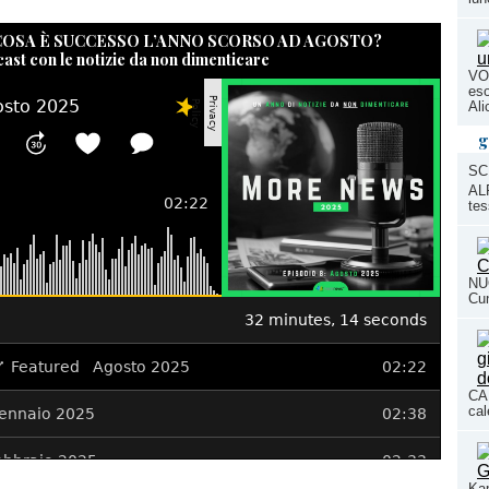
 COSA È SUCCESSO L’ANNO SCORSO AD AGOSTO?
cast con le notizie da non dimenticare
VO
eso
Ali
g
SC
ALP
tes
NUO
Cun
CAL
cal
Kap