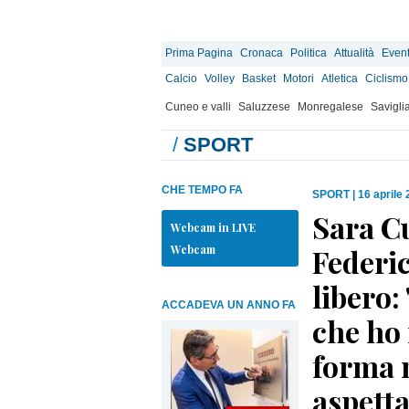
Prima Pagina
Cronaca
Politica
Attualità
Event
Calcio
Volley
Basket
Motori
Atletica
Ciclismo
Cuneo e valli
Saluzzese
Monregalese
Savigli
/
SPORT
CHE TEMPO FA
SPORT
|
16 aprile
Sara Cu
Webcam in LIVE
Webcam
Federic
libero:
ACCADEVA UN ANNO FA
che ho 
forma 
aspetta