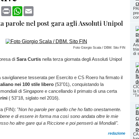
book
X
Print
WhatsApp
Email
PA
pre
com
a parole nel post gara agli Assoluti Unipol
Ari
Foto Giorgio Scala / DBM. Sito FIN
tri
di 
presa di
Sara Curtis
nella terza giornata degli Assoluti Unipol
saviglianese tesserata per Esercito e CS Roero ha firmato il
aliano nei 100 stile libero
(53"01), conquistando la
CIC
i mondiali di Singapore e cancellando il primato di una certa
la 
"Tr
rini
( 53"18, siglato nel 2016).
a (FIN): "
Non ho parole per quello che ho fatto onestamente.
bene e di essere in forma ma così sono andata oltre le mie
sso ho altre gare qui a Riccione e poi penserò ai Mondiali".
redazione
CAL
lun