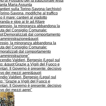
to di Fossano per la tradizionale festa
Santa Maria Assunta
orino-Savona, modifiche al traffico
o il mare: cantieri al viadotto
anda e stop ai tir ad Altare
essio, la minoranza abbandona la
uta del Consiglio Comunale:
moralizzati dal comportamento
l’amministrazione"
ndio Valdieri, Bergesio (Lega) sul
o: "Grazie a Vigili del Fuoco e
ntari. Il Governo è presente: decisivo
rivo dei mezzi aerei"