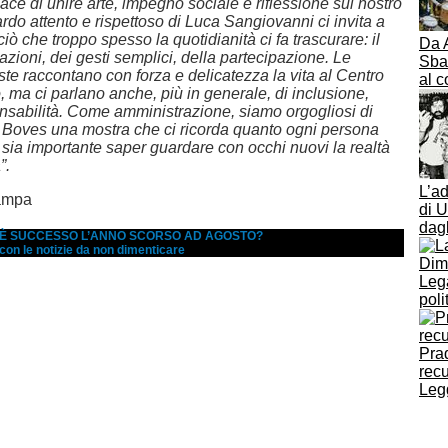
pace di unire arte, impegno sociale e riflessione sul nostro
do attento e rispettoso di Luca Sangiovanni ci invita a
ciò che troppo spesso la quotidianità ci fa trascurare: il
Da 
lazioni, dei gesti semplici, della partecipazione. Le
Sban
te raccontano con forza e delicatezza la vita al Centro
al c
 ma ci parlano anche, più in generale, di inclusione,
onsabilità. Come amministrazione, siamo orgogliosi di
a Boves una mostra che ci ricorda quanto ogni persona
 sia importante saper guardare con occhi nuovi la realtà
”.
L’ad
ampa
di U
dagl
A È SUCCESSO L’ANNO SCORSO AD AGOSTO?
 con le notizie da non dimenticare
Dimi
Leg
poli
Prad
recu
Legg