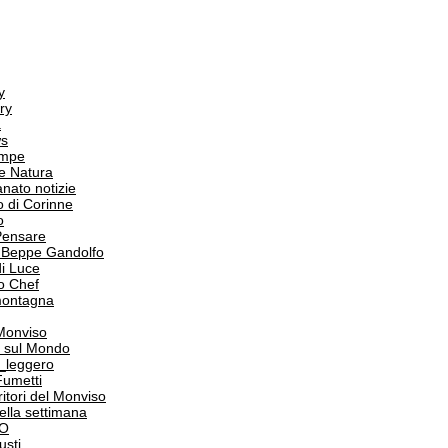
y
ry
a
s
ampe
e Natura
anato notizie
o di Corinne
o
Pensare
i Beppe Gandolfo
i Luce
o Chef
 montagna
 Monviso
 sul Mondo
o_leggero
Fumetti
itori del Monviso
 della settimana
PO
usti