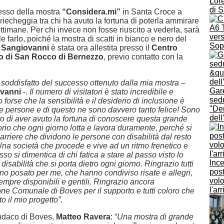
Lore
di 
esso della mostra
“Considera.mi”
in Santa Croce a
iecheggia tra chi ha avuto la fortuna di poterla ammirare
A6 T
ttimane. Per chi invece non fosse riuscito a vederla, sarà
vers
e farlo, poiché la mostra di scatti in bianco e nero del
Sopr
 Sangiovanni
è stata ora allestita presso il
Centro
o di San Rocco di Bernezzo
, previo contatto con la
soddisfatto del successo ottenuto dalla mia mostra
–
Gar
ovanni
-.
Il numero di visitatori è stato incredibile e
sed
 forse che la sensibilità e il desiderio di inclusione è
"De
 le persone e di questo ne sono davvero tanto felice! Sono
del
o di aver avuto la fortuna di conoscere questa grande
itorio che ogni giorno lotta e lavora duramente, perché si
arriere che dividono le persone con disabilità dal resto
Una società che procede e vive ad un ritmo frenetico e
so si dimentica di chi fatica a stare al passo visto lo
Ince
 disabilità che si porta dietro ogni giorno. Ringrazio tutti
post
no posato per me, che hanno condiviso risate e allegri,
volo
sempre disponibili e gentili. Ringrazio ancora
l'ar
one Comunale di Boves per il supporto e tutti coloro che
 il mio progetto”.
indaco di Boves,
Matteo Ravera
: “
Una mostra di grande