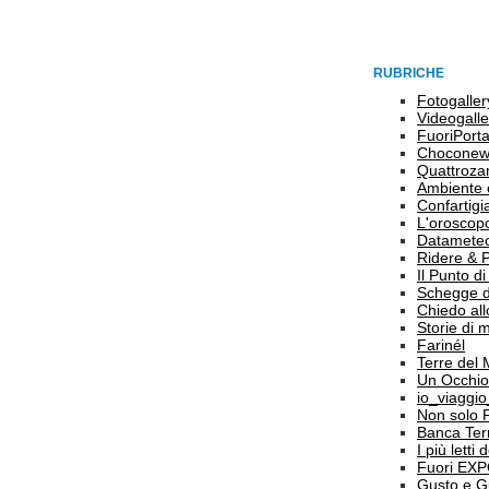
RUBRICHE
Fotogaller
Videogalle
FuoriPort
Choconew
Quattroz
Ambiente 
Confartigi
L'oroscop
Datamete
Ridere & 
Il Punto d
Schegge d
Chiedo all
Storie di
Farinél
Terre del
Un Occhio
io_viaggi
Non solo 
Banca Terr
I più letti
Fuori EX
Gusto e G