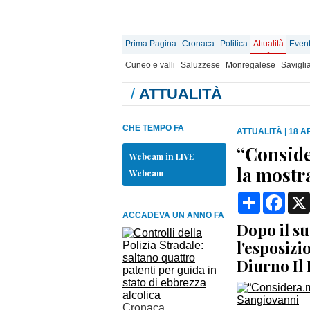
Prima Pagina
Cronaca
Politica
Attualità
Event
Cuneo e valli
Saluzzese
Monregalese
Savigli
/
ATTUALITÀ
CHE TEMPO FA
ATTUALITÀ
|
18 AP
“Conside
Webcam in LIVE
la mostr
Webcam
Condividi
Face
ACCADEVA UN ANNO FA
Dopo il su
l'esposizi
Diurno Il
Cronaca