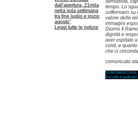
sensibilità, ca
dall'apertura, 21mila
tempo. Lo sguar
nella sola settimana
soffermarci su 
tra fine luglio e inizio
valore delle re
agosto"
immagini espos
Leggi tutte le notizie
Diurno Il Ramo,
dignità e resp
aver ospitato 
conti, e quanto
che ci circonda
comunicato st
TI RICORDI COS
Ascolta il podcast