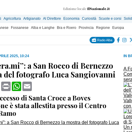
Edizione locale
IlNazionale.it
i
Agricoltura
Artigianato
Al Direttore
Economia
Curiosità
Scuole e corsi
Solid
anese
Fossanese
Alba e Langhe
Bra e Roero
Provincia
Regione
Europa
Radio Alba
RILE 2025, 10:24
IN B
ra.mi”: a San Rocco di Bernezzo
A Fo
a del fotografo Luca Sangiovanni
Con
sera
book
X
Print
WhatsApp
Email
ccesso di Santa Croce a Boves
Vall
one è stata allestita presso il Centro
con
 Ramo
Un 