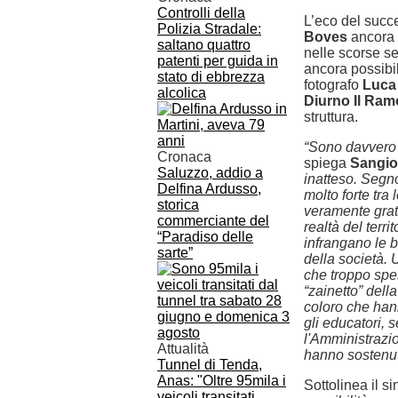
Controlli della
L’eco del succ
Polizia Stradale:
Boves
ancora r
saltano quattro
nelle scorse se
patenti per guida in
ancora possibil
stato di ebbrezza
fotografo
Luca
alcolica
Diurno Il Ram
struttura.
“Sono davvero 
Cronaca
spiega
Sangi
Saluzzo, addio a
inatteso. Segno
Delfina Ardusso,
molto forte tra
storica
veramente grat
commerciante del
realtà del terr
“Paradiso delle
infrangano le b
sarte”
della società. 
che troppo spes
“zainetto” della
coloro che han
gli educatori, 
l'Amministrazi
Attualità
hanno sostenuto
Tunnel di Tenda,
Anas: "Oltre 95mila i
Sottolinea il s
veicoli transitati