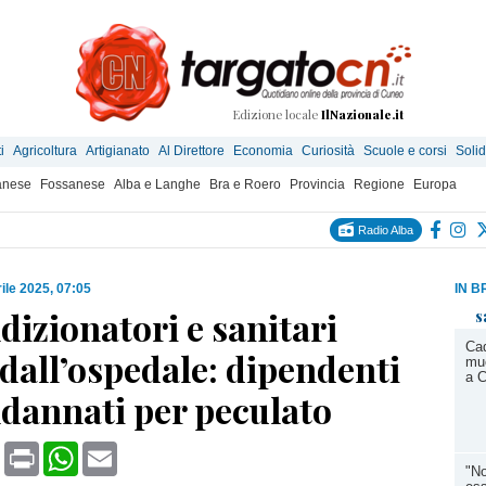
Edizione locale
IlNazionale.it
i
Agricoltura
Artigianato
Al Direttore
Economia
Curiosità
Scuole e corsi
Solid
anese
Fossanese
Alba e Langhe
Bra e Roero
Provincia
Regione
Europa
Radio Alba
ile 2025, 07:05
IN B
dizionatori e sanitari
s
Cad
 dall’ospedale: dipendenti
muo
a C
ndannati per peculato
book
X
Print
WhatsApp
Email
"No