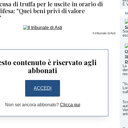
ess
cusa di truffa per le uscite in orario di
E 
difesa: "Quei beni privi di valore
v
"
Soc
Il tribunale di Asti
esc
sto contenuto è riservato agli
La 
abbonati
den
res
"Su
ACCEDI
Lor
sul
Sco
Non sei ancora abbonato?
Clicca qui
aut
Ver
ant