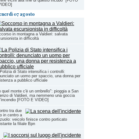
ere vicini alla fine di questo incubo" [FOTO
VIDEO]
enerdì 07 agosto
corso in montagna a Valdieri: salvata
ursionista in difficoltà
Polizia di Stato intensifica i controlli:
unciato un uomo per spaccio, una donna per
istenza a pubblico ufficiale
 quel monte c'è un ombrello": pioggia a San
enzo di Valdieri, ma nemmeno una goccia
l'incendio [FOTO E VIDEO]
ntro tra due
o in centro a
zuolo: veicolo finisce contro porticato
istante la filiale Bpn