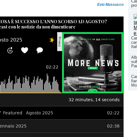
Car
Ezio Massucco
pro
 COSA È SUCCESSO L’ANNO SCORSO AD AGOSTO?
cast con le notizie da non dimenticare
Car
car
Ita
Alb
sul
Pae
Ca
fia
Mor