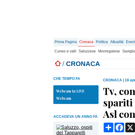
Prima Pagina
Cronaca
Politica
Attualità
Event
Cuneo e valli
Saluzzese
Monregalese
Savigli
/
CRONACA
CHE TEMPO FA
CRONACA
|
18 apr
Tv, con
Webcam in LIVE
Webcam
spariti
Asl co
ACCADEVA UN ANNO FA
Condividi
Face