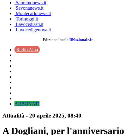
Sanremonews.it
Savonanews.it
Montecarlonews.it
Torinoggi.it
Lavocediasti.it
Lavocedigenova.it
Edizione locale
IlNazionale.it
Radio Alba
ABBONATI
Attualità
-
20 aprile 2025
, 08:40
A Dogliani, per l'anniversario