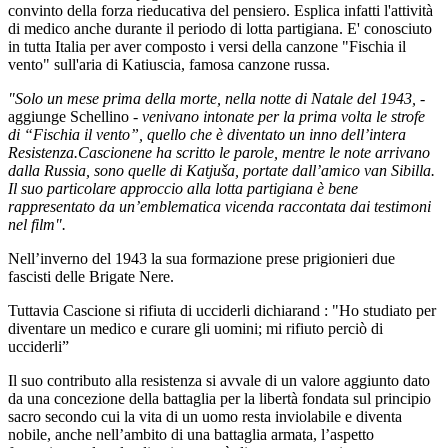
convinto della forza rieducativa del pensiero. Esplica infatti l'attività
di medico anche durante il periodo di lotta partigiana. E' conosciuto
in tutta Italia per aver composto i versi della canzone "Fischia il
vento" sull'aria di Katiuscia, famosa canzone russa.
"Solo un mese prima della morte, nella notte di Natale del 1943, -
aggiunge Schellino
- venivano intonate per la prima volta le strofe
di “Fischia il vento”, quello che è diventato un inno dell’intera
Resistenza.Cascionene ha scritto le parole, mentre le note arrivano
dalla Russia, sono quelle di Katjuša, portate dall’amico van Sibilla.
Il suo particolare approccio alla lotta partigiana è bene
rappresentato da un’emblematica vicenda raccontata dai testimoni
nel film".
Nell’inverno del 1943 la sua formazione prese prigionieri due
fascisti delle Brigate Nere.
Tuttavia Cascione si rifiuta di ucciderli dichiarand : "Ho studiato per
diventare un medico e curare gli uomini; mi rifiuto perciò di
ucciderli”
Il suo contributo alla resistenza si avvale di un valore aggiunto dato
da una concezione della battaglia per la libertà fondata sul principio
sacro secondo cui la vita di un uomo resta inviolabile e diventa
nobile, anche nell’ambito di una battaglia armata, l’aspetto