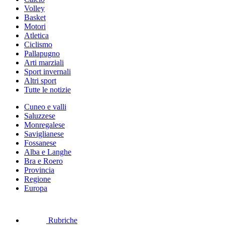
Volley
Basket
Motori
Atletica
Ciclismo
Pallapugno
Arti marziali
Sport invernali
Altri sport
Tutte le notizie
Cuneo e valli
Saluzzese
Monregalese
Saviglianese
Fossanese
Alba e Langhe
Bra e Roero
Provincia
Regione
Europa
Rubriche