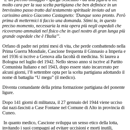
molto cara per la sua scelta partigiana che ben definisce in un
brevissimo passo tratto dal testamento spirituale inviato ad un
carissimo amico Giacomo Castagneto: 'Dunque sono pronto. Però
prima di mettermici ti faccio una domanda. Stimi tu, in questo
preciso momento, necessaria la mia opera più negli ospedali che
ricoverano ammalati nel fisico che in quel nostro di gran lunga più
grande ospedale che è l'Italia'".
Orfano di padre nei primi mesi di vita, che perde combattendo nella
Prima Guerra Mondiale, Cascione frequenta il Ginnasio a Imperia e
nel 1936 si iscrive a Genova alla facoltà di medicina. Si laurea a
Bologna nel luglio del 1942. Nello stesso anno si iscrive al Partito
Comunista Italiano e nel 1943, dopo essere stato incarcerato per
alcuni giorni, l’8 settembre opta per la scelta partigiana adottando il
nome di battaglia “U megu” (il medico).
Diventa comandante della prima formazione partigiana del ponente
ligure.
Dopo 141 giorni di militanza, il 27 gennaio del 1944 viene ucciso
dai nazi-fascisti a Case Fontane nel Comune di Alto in provincia di
Cuneo.
In quanto medico, Cascione sviluppa un senso etico della lotta,
invitando i suoi compagni ad evitare uccisioni e morti inutili,