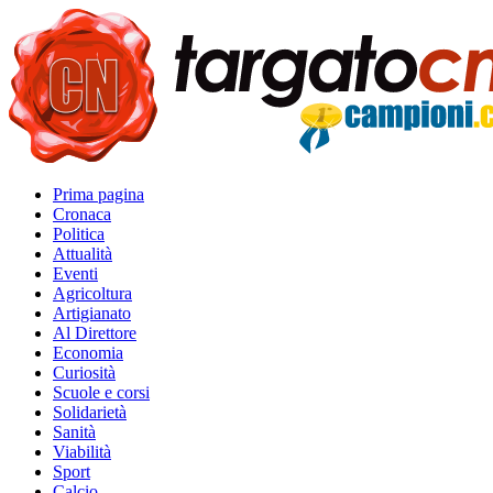
Prima pagina
Cronaca
Politica
Attualità
Eventi
Agricoltura
Artigianato
Al Direttore
Economia
Curiosità
Scuole e corsi
Solidarietà
Sanità
Viabilità
Sport
Calcio