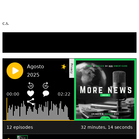
c.s.
TI RICORDI COSA È SUCCESSO L’ANNO
SCORSO AD AGOSTO?
Ascolta il podcast con le notizie da non dimenticare