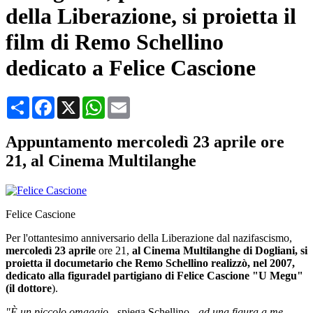
della Liberazione, si proietta il
film di Remo Schellino
dedicato a Felice Cascione
Condividi
Facebook
X
WhatsApp
Email
Appuntamento mercoledì 23 aprile ore
21, al Cinema Multilanghe
Felice Cascione
Per l'ottantesimo anniversario della Liberazione dal nazifascismo,
mercoledì 23 aprile
ore 21,
al Cinema Multilanghe di Dogliani, si
proietta il documetario che Remo Schellino realizzò, nel 2007,
dedicato alla figuradel partigiano di Felice Cascione "U Megu"
(il dottore
).
"È un piccolo omaggio -
spiega Schellino
- ad una figura a me