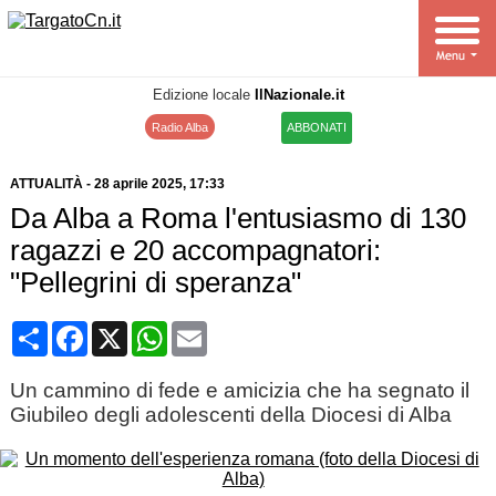
Edizione locale
IlNazionale.it
Radio Alba
ABBONATI
ATTUALITÀ
-
28 aprile 2025
, 17:33
Da Alba a Roma l'entusiasmo di 130
ragazzi e 20 accompagnatori:
"Pellegrini di speranza"
Condividi
Facebook
X
WhatsApp
Email
Un cammino di fede e amicizia che ha segnato il
Giubileo degli adolescenti della Diocesi di Alba