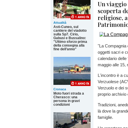
Un viaggio
scoperta de
religiose, 
Patrimonio
Attualità
Asti-Cuneo, sul
cantiere del viadotto
sulla Sp7. Cirio,
Gabusi e Bussalino:
"Ultimo sforzo prima
della consegna alla
"La Compagnia de
fine dell’anno"
oggetti sacri e cu
calendario dell
maggio alle 15, 
L'incontro è a cu
Verzuolese (ACV)
Verzuolo e dei s
Cronaca
Moto fuori strada a
proprio archivio 
Cherasco: una
persona in gravi
Tradizioni, anedd
condizioni
là dove la grande
famiglie.