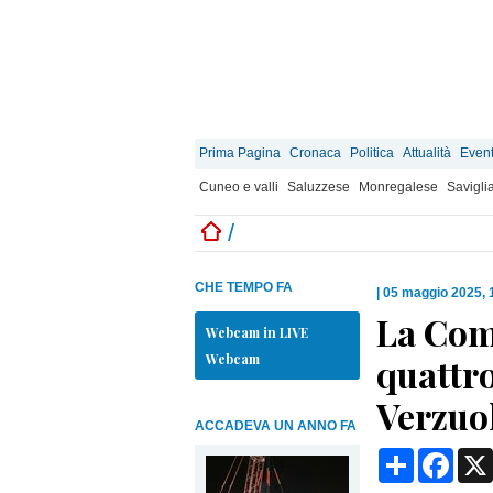
Prima Pagina
Cronaca
Politica
Attualità
Event
Cuneo e valli
Saluzzese
Monregalese
Savigli
/
CHE TEMPO FA
|
05 maggio 2025, 
La Com
Webcam in LIVE
Webcam
quattro
Verzuo
ACCADEVA UN ANNO FA
Condividi
Face