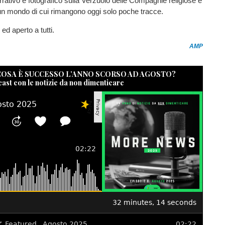
rativo e fotografico sulla Verzuolo delle Compagnie religiose e
, un mondo di cui rimangono oggi solo poche tracce.
 ed aperto a tutti.
AMP
 COSA È SUCCESSO L’ANNO SCORSO AD AGOSTO?
cast con le notizie da non dimenticare