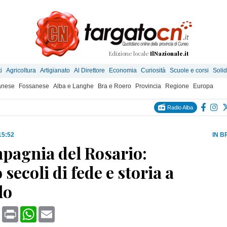
Edizione locale
IlNazionale.it
i
Agricoltura
Artigianato
Al Direttore
Economia
Curiosità
Scuole e corsi
Solid
anese
Fossanese
Alba e Langhe
Bra e Roero
Provincia
Regione
Europa
Radio Alba
15:52
IN B
pagnia del Rosario:
 secoli di fede e storia a
lo
book
X
Print
WhatsApp
Email