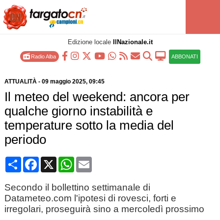
Edizione locale
IlNazionale.it
Radio Alba
ABBONATI
ATTUALITÀ
-
09 maggio 2025
, 09:45
Il meteo del weekend: ancora per
qualche giorno instabilità e
temperature sotto la media del
periodo
Condividi
Facebook
X
WhatsApp
Email
Secondo il bollettino settimanale di
Datameteo.com l'ipotesi di rovesci, forti e
irregolari, proseguirà sino a mercoledì prossimo