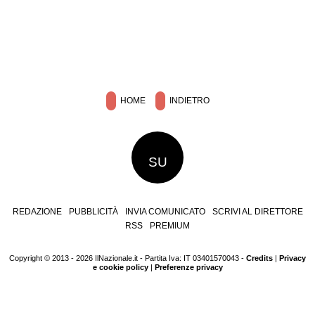
HOME
INDIETRO
SU
REDAZIONE
PUBBLICITÀ
INVIA COMUNICATO
SCRIVI AL DIRETTORE
RSS
PREMIUM
Copyright © 2013 - 2026 IlNazionale.it - Partita Iva: IT 03401570043 -
Credits
|
Privacy
e cookie policy
|
Preferenze privacy