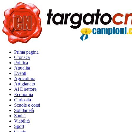
Prima pagina
Cronaca
Politica
Attualità
Eventi
Agricoltura
Artigianato
Al Direttore
Economia
Curiosità
Scuole e corsi
Solidarietà
Sanità
Viabilità
Sport
Calcio