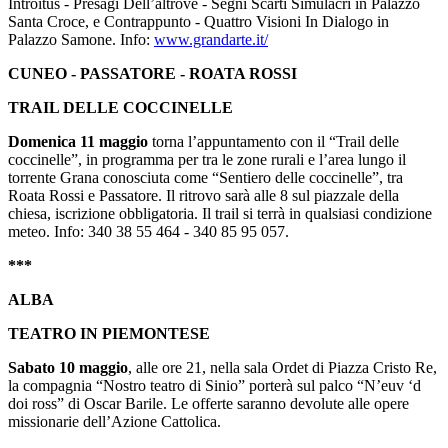
Introitus - Presagi Dell’altrove - Segni Scarti Simulacri in Palazzo
Santa Croce, e Contrappunto - Quattro Visioni In Dialogo in
Palazzo Samone. Info:
www.grandarte.it/
CUNEO - PASSATORE - ROATA ROSSI
TRAIL DELLE COCCINELLE
Domenica
11 maggio
torna l’appuntamento con il “Trail delle
coccinelle”, in programma per tra le zone rurali e l’area lungo il
torrente Grana conosciuta come “Sentiero delle coccinelle”, tra
Roata Rossi e Passatore. Il ritrovo sarà alle 8 sul piazzale della
chiesa, iscrizione obbligatoria. Il trail si terrà in qualsiasi condizione
meteo. Info: 340 38 55 464 - 340 85 95 057.
***
ALBA
TEATRO IN PIEMONTESE
Sabato 10 maggio
, alle ore 21, nella sala Ordet di Piazza Cristo Re,
la compagnia “Nostro teatro di Sinio” porterà sul palco “N’euv ‘d
doi ross” di Oscar Barile. Le offerte saranno devolute alle opere
missionarie dell’Azione Cattolica.