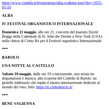
https://www.visitlmr.it/it/esperienze/alba-walking-tour?day=2025-
05-10
ALBA
IV FESTIVAL ORGANISTICO INTERNAZIONALE
Domenica 11 maggio
, alle ore 21, concerto del maestro David
Briggs della Cattedrale di St. John the Divine a New York (USA)
nella chiesa di Cristo Re per il Festival organistico Internazionale.
***
BAROLO
UNA NOTTE AL CASTELLO
Sabato 10 maggio
, dalle ore 19 a mezzanotte, una serata tra
degustazioni e musica, alla scoperta del Castello di Barolo: un
gioiello millenario che ospita il museo internazionale dedicato al
mondo del vino. Info:
https://to.clubsilencio.it/
***
BENE VAGIENNA