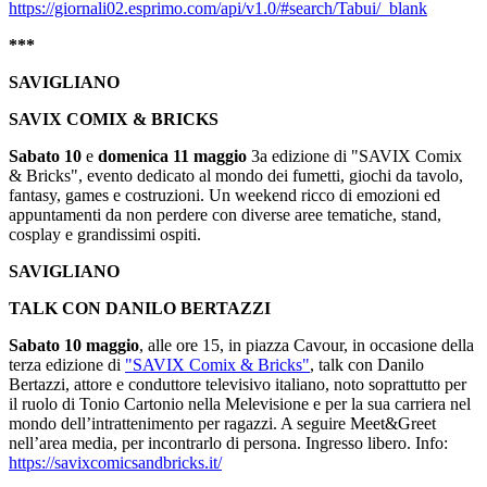
https://giornali02.esprimo.com/api/v1.0/#search/Tabui/_blank
***
SAVIGLIANO
SAVIX COMIX & BRICKS
Sabato 10
e
domenica 11 maggio
3a edizione di "SAVIX Comix
& Bricks", evento dedicato al mondo dei fumetti, giochi da tavolo,
fantasy, games e costruzioni. Un weekend ricco di emozioni ed
appuntamenti da non perdere con diverse aree tematiche, stand,
cosplay e grandissimi ospiti.
SAVIGLIANO
TALK CON DANILO BERTAZZI
Sabato 10 maggio
, alle ore 15, in piazza Cavour, in occasione della
terza edizione di
"SAVIX Comix & Bricks"
, talk con Danilo
Bertazzi, attore e conduttore televisivo italiano, noto soprattutto per
il ruolo di Tonio Cartonio nella Melevisione e per la sua carriera nel
mondo dell’intrattenimento per ragazzi. A seguire Meet&Greet
nell’area media, per incontrarlo di persona. Ingresso libero. Info:
https://savixcomicsandbricks.it/