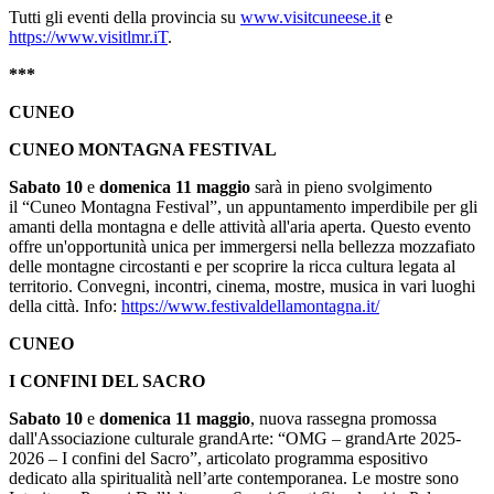
Tutti gli eventi della provincia su
www.visitcuneese.it
e
https://www.visitlmr.iT
.
***
CUNEO
CUNEO MONTAGNA FESTIVAL
Sabato 10
e
domenica 11 maggio
sarà in pieno svolgimento
il “Cuneo Montagna Festival”, un appuntamento imperdibile per gli
amanti della montagna e delle attività all'aria aperta. Questo evento
offre un'opportunità unica per immergersi nella bellezza mozzafiato
delle montagne circostanti e per scoprire la ricca cultura legata al
territorio. Convegni, incontri, cinema, mostre, musica in vari luoghi
della città. Info:
https://www.festivaldellamontagna.it/
CUNEO
I CONFINI DEL SACRO
Sabato 10
e
domenica 11 maggio
,
nuova rassegna promossa
dall'Associazione culturale grandArte: “OMG – grandArte 2025-
2026 – I confini del Sacro”, articolato programma espositivo
dedicato alla spiritualità nell’arte contemporanea. Le mostre sono