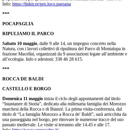
Info:
https://linktr.ee/pro.loco.paesana
***
POCAPAGLIA
RIPULIAMO IL PARCO
Sabato 10 maggio
, dalle 9 alle 14, un impegno concreto nella
Natura, con i lavori collettivi di ripulitura del Parco di Montalupa in
frazione Macellai, organizzati da 9 associazioni legate all’ambiente e
all’ecologia. Info e adesioni: 338 46 28 615.
***
ROCCA DE BALDI
CASTELLO E BORGO
Domenica 11 maggio
inizia il ciclo degli appuntamenti dal titolo
“Istantanee di Storia”, dedicato alla millenaria famiglia dei Morozzo
marchesi della Rocca e di Bianzé. La prima visita-conferenza, dal
titolo di “La famiglia Morozzo a Rocca de' Baldi”, sarà arricchita da
una passeggiata nel borgo, per ritrovare le numerose tracce del suo
passato medievale. Le visite si terranno alle 14.45 e alle 17.
Info:
https://www.cuneoalps.it/