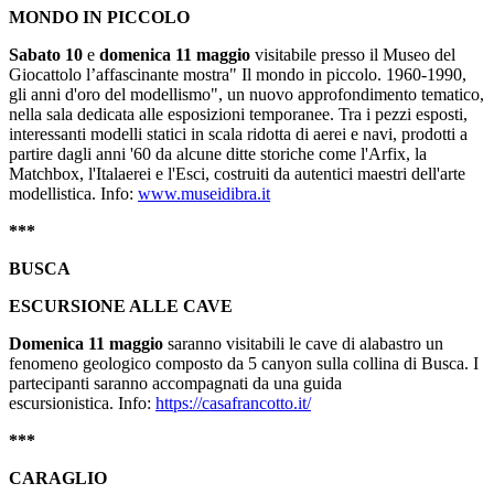
MONDO IN PICCOLO
Sabato 10
e
domenica 11 maggio
visitabile presso il Museo del
Giocattolo l’affascinante mostra" Il mondo in piccolo. 1960-1990,
gli anni d'oro del modellismo", un nuovo approfondimento tematico,
nella sala dedicata alle esposizioni temporanee. Tra i pezzi esposti,
interessanti modelli statici in scala ridotta di aerei e navi, prodotti a
partire dagli anni '60 da alcune ditte storiche come l'Arfix, la
Matchbox, l'Italaerei e l'Esci, costruiti da autentici maestri dell'arte
modellistica. Info:
www.museidibra.it
***
BUSCA
ESCURSIONE ALLE CAVE
Domenica 11 maggio
saranno visitabili le cave di alabastro un
fenomeno geologico composto da 5 canyon sulla collina di Busca. I
partecipanti saranno accompagnati da una guida
escursionistica. Info:
https://casafrancotto.it/
***
CARAGLIO