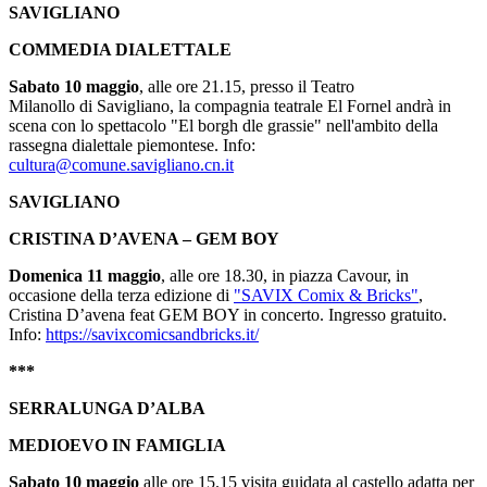
SAVIGLIANO
COMMEDIA DIALETTALE
Sabato 10 maggio
, alle ore 21.15, presso il Teatro
Milanollo di Savigliano, la compagnia teatrale El Fornel andrà in
scena con lo spettacolo "El borgh dle grassie" nell'ambito della
rassegna dialettale piemontese. Info:
cultura@comune.savigliano.cn.it
SAVIGLIANO
CRISTINA D’AVENA – GEM BOY
Domenica 11 maggio
, alle ore 18.30, in piazza Cavour, in
occasione della terza edizione di
"SAVIX Comix & Bricks"
,
Cristina D’avena feat GEM BOY in concerto. Ingresso gratuito.
Info:
https://savixcomicsandbricks.it/
***
SERRALUNGA D’ALBA
MEDIOEVO IN FAMIGLIA
Sabato 10 maggio
alle ore 15.15 visita guidata al castello adatta per