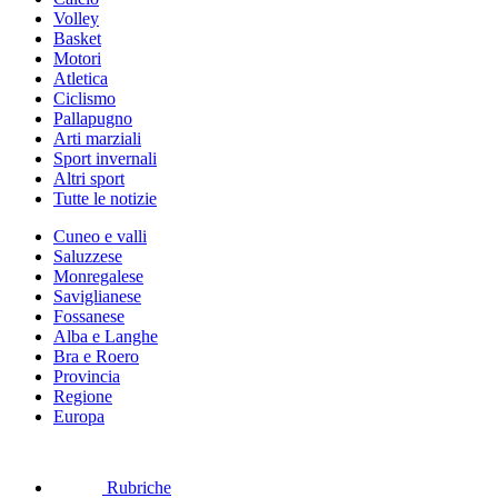
Volley
Basket
Motori
Atletica
Ciclismo
Pallapugno
Arti marziali
Sport invernali
Altri sport
Tutte le notizie
Cuneo e valli
Saluzzese
Monregalese
Saviglianese
Fossanese
Alba e Langhe
Bra e Roero
Provincia
Regione
Europa
Rubriche