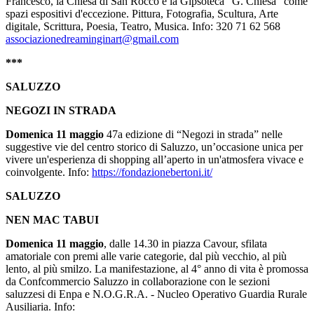
Francesco, la Chiesa di San Rocco e la Gipsoteca "G. Chiesa" come
spazi espositivi d'eccezione. Pittura, Fotografia, Scultura, Arte
digitale, Scrittura, Poesia, Teatro, Musica. Info: 320 71 62 568
associazionedreaminginart@gmail.com
***
SALUZZO
NEGOZI IN STRADA
Domenica 11 maggio
47a edizione
di “Negozi in strada” nelle
suggestive vie del centro storico di Saluzzo, un’occasione unica per
vivere un'esperienza di shopping all’aperto in un'atmosfera vivace e
coinvolgente. Info:
https://fondazionebertoni.it/
SALUZZO
NEN MAC TABUI
Domenica 11 maggio
, dalle 14.30 in piazza Cavour,
sfilata
amatoriale con premi alle varie categorie, dal più vecchio, al più
lento, al più smilzo. La manifestazione, al 4° anno di vita è promossa
da Confcommercio Saluzzo in collaborazione con le sezioni
saluzzesi di Enpa e N.O.G.R.A. - Nucleo Operativo Guardia Rurale
Ausiliaria. Info: