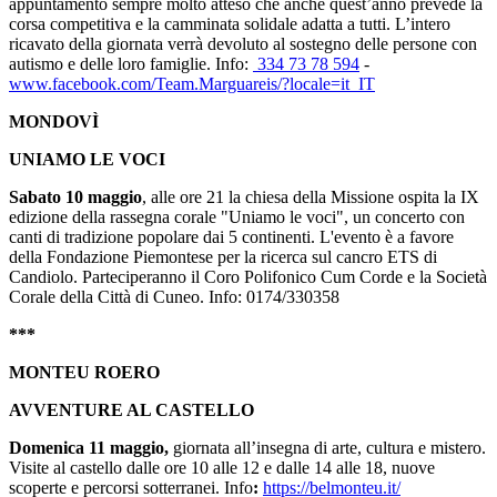
appuntamento sempre molto atteso che anche quest’anno prevede la
corsa competitiva e la camminata solidale adatta a tutti. L’intero
ricavato della giornata verrà devoluto al sostegno delle persone con
autismo e delle loro famiglie. Info:
334 73 78 594
-
www.facebook.com/Team.Marguareis/?locale=it_IT
MONDOVÌ
UNIAMO LE VOCI
Sabato 10 maggio
, alle ore 21 la chiesa della Missione ospita la IX
edizione della rassegna corale "Uniamo le voci", un concerto con
canti di tradizione popolare dai 5 continenti. L'evento è a favore
della Fondazione Piemontese per la ricerca sul cancro ETS di
Candiolo. Parteciperanno il Coro Polifonico Cum Corde e la Società
Corale della Città di Cuneo. Info: 0174/330358
***
MONTEU ROERO
AVVENTURE AL CASTELLO
Domenica 11 maggio,
giornata all’insegna di arte, cultura e mistero.
Visite al castello dalle ore 10 alle 12 e dalle 14 alle 18, nuove
scoperte e percorsi sotterranei. Info
:
https://belmonteu.it/