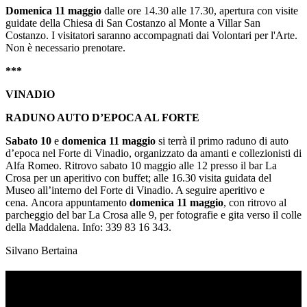
Domenica 11 maggio
dalle ore 14.30 alle 17.30, apertura con visite
guidate della Chiesa di San Costanzo al Monte a Villar San
Costanzo. I visitatori saranno accompagnati dai Volontari per l'Arte.
Non è necessario prenotare.
***
VINADIO
RADUNO AUTO D’EPOCA AL FORTE
Sabato 10
e
domenica 11 maggio
si terrà il primo raduno di auto
d’epoca nel Forte di Vinadio, organizzato da amanti e collezionisti di
Alfa Romeo. Ritrovo sabato 10 maggio alle 12 presso il bar La
Crosa per un aperitivo con buffet; alle 16.30 visita guidata del
Museo all’interno del Forte di Vinadio. A seguire aperitivo e
cena. Ancora appuntamento
domenica 11 maggio
, con ritrovo al
parcheggio del bar La Crosa alle 9, per fotografie e gita verso il colle
della Maddalena. Info: 339 83 16 343.
Silvano Bertaina
TI RICORDI COSA È SUCCESSO L’ANNO
SCORSO AD AGOSTO?