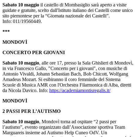
Sabato 10 maggio
il castello di Mombasiglio sarà aperto a visite
guidate e gratuite, scelto dall'Istituto italiano dei Castelli come unico
sito piemontese per la “Giornata nazionale dei Castelli”.
Info: 011/19560449.
***
MONDOVÌ
CONCERTO PER GIOVANI
Sabato 10 maggio
, alle ore 17, presso la Sala Ghislieri di Mondovì,
in via Francesco Gallo, "Concerto per i giovani", con musiche di
Antonio Vivaldi, Johann Sebastian Bach, Bob Chicott, Wolfgang
Amadeus Mozart. Si esibiranno il coro femminile del Sistema
Scuole di Musica AMR con l'Orchestra Filarmonica di Alba, diretti
da Nicola Davico. Info:
https://academiamontisregalis.it/
MONDOVÌ
2 PASSI PER L’AUTISMO
Sabato 10 maggio
, Mondovì torna ad ospitare “2 passi per
l’autismo”, evento organizzato dall’Associazione sportiva Team
Marguareis insieme ad Autismo Help Cuneo OdV. Un