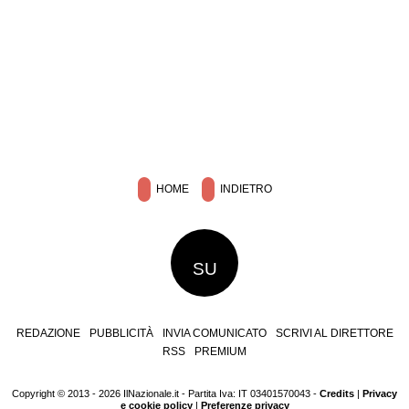
HOME
INDIETRO
SU
REDAZIONE
PUBBLICITÀ
INVIA COMUNICATO
SCRIVI AL DIRETTORE
RSS
PREMIUM
Copyright © 2013 - 2026 IlNazionale.it - Partita Iva: IT 03401570043 -
Credits
|
Privacy
e cookie policy
|
Preferenze privacy