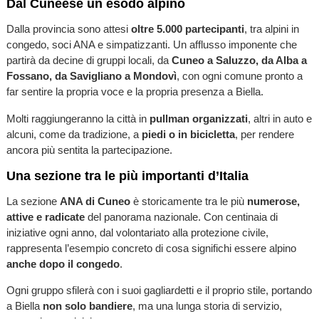
Dal Cuneese un esodo alpino
Dalla provincia sono attesi
oltre 5.000 partecipanti
, tra alpini in
congedo, soci ANA e simpatizzanti. Un afflusso imponente che
partirà da decine di gruppi locali, da
Cuneo a Saluzzo, da Alba a
Fossano, da Savigliano a Mondovì
, con ogni comune pronto a
far sentire la propria voce e la propria presenza a Biella.
Molti raggiungeranno la città in
pullman organizzati
, altri in auto e
alcuni, come da tradizione, a
piedi o in bicicletta
, per rendere
ancora più sentita la partecipazione.
Una sezione tra le più importanti d’Italia
La sezione
ANA di Cuneo
è storicamente tra le più
numerose,
attive e radicate
del panorama nazionale. Con centinaia di
iniziative ogni anno, dal volontariato alla protezione civile,
rappresenta l’esempio concreto di cosa significhi essere alpino
anche dopo il congedo
.
Ogni gruppo sfilerà con i suoi gagliardetti e il proprio stile, portando
a Biella
non solo bandiere
, ma una lunga storia di servizio,