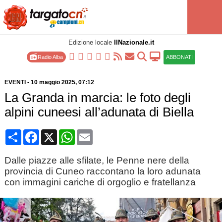
Edizione locale
IlNazionale.it
Radio Alba
ABBONATI
EVENTI
-
10 maggio 2025
, 07:12
La Granda in marcia: le foto degli
alpini cuneesi all’adunata di Biella
Condividi
Facebook
X
WhatsApp
Email
Dalle piazze alle sfilate, le Penne nere della
provincia di Cuneo raccontano la loro adunata
con immagini cariche di orgoglio e fratellanza