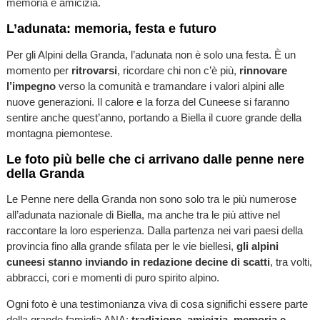
memoria e amicizia.
L’adunata: memoria, festa e futuro
Per gli Alpini della Granda, l’adunata non è solo una festa. È un
momento per
ritrovarsi
, ricordare chi non c’è più,
rinnovare
l’impegno
verso la comunità e tramandare i valori alpini alle
nuove generazioni. Il calore e la forza del Cuneese si faranno
sentire anche quest’anno, portando a Biella il cuore grande della
montagna piemontese.
Le foto più belle che ci arrivano dalle penne nere
della Granda
Le Penne nere della Granda non sono solo tra le più numerose
all’adunata nazionale di Biella, ma anche tra le più attive nel
raccontare la loro esperienza. Dalla partenza nei vari paesi della
provincia fino alla grande sfilata per le vie biellesi,
gli alpini
cuneesi stanno inviando in redazione decine di scatti
, tra volti,
abbracci, cori e momenti di puro spirito alpino.
Ogni foto è una testimonianza viva di cosa significhi essere parte
della grande famiglia ANA:
tradizione, amicizia, memoria e