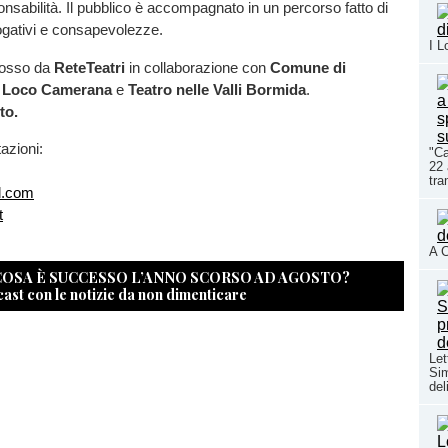
sabilità. Il pubblico è accompagnato in un percorso fatto di
ogativi e consapevolezze.
I L
mosso da
ReteTeatri
in collaborazione con
Comune di
 Loco Camerana
e
Teatro nelle Valli Bormida
.
to.
azioni:
"Ca
22 
tra
l.com
t
A C
 COSA È SUCCESSO L’ANNO SCORSO AD AGOSTO?
cast con le notizie da non dimenticare
Let
Si
del