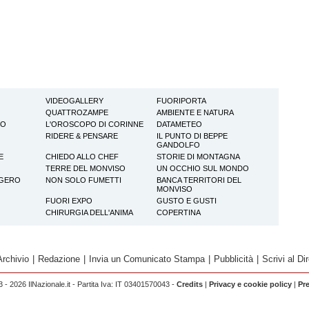
VIDEOGALLERY
FUORIPORTA
QUATTROZAMPE
AMBIENTE E NATURA
TO
L'OROSCOPO DI CORINNE
DATAMETEO
RIDERE & PENSARE
IL PUNTO DI BEPPE
GANDOLFO
E
CHIEDO ALLO CHEF
STORIE DI MONTAGNA
TERRE DEL MONVISO
UN OCCHIO SUL MONDO
GGERO
NON SOLO FUMETTI
BANCA TERRITORI DEL
MONVISO
FUORI EXPO
GUSTO E GUSTI
CHIRURGIA DELL'ANIMA
COPERTINA
Archivio
|
Redazione
|
Invia un Comunicato Stampa
|
Pubblicità
|
Scrivi al Dir
 - 2026 IlNazionale.it - Partita Iva: IT 03401570043 -
Credits
|
Privacy e cookie policy
|
Pr