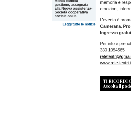
Montà cambia
memoria e respon
gestione, assegnata
emozioni, interr
alla Nuova assistenza-
Società cooperativa
sociale onlus
L’evento è pro
Leggi tutte le notizie
Camerana
,
Pro
Ingresso gratui
Per info e prenot
380 1094565
reteteatri@gmai
www.rete-teatri.i
TI RICORDI
Ascolta il pod