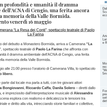
m
on profondità e umanità il dramma
 dell’ACNA di Cengio, una ferita ancora
Dal
Sca
la memoria della Valle Bormida.
ec
nto venerdì 16 maggio
Art
Lan
e R
o del debutto a Monastero Bormida, arriva a Camerana
“La
”
, spettacolo teatrale di
Paolo La Farina
che affronta con
nità il dramma ambientale dell’ACNA di Cengio, una ferita
lla memoria della Valle Bormida.
Mon
rec
o alle 21:00 presso l'oratorio di Camerana Villa, lo spettacolo
"Mo
5mi
 libero.
arte dal locale ma parla a tutti, con tre giovani attori
ria Bongiovanni
,
Riccardo Caffa
,
Danila Solero
– diretti dallo
Fo
, e impreziosito dall’interpretazione musicale di
Alessandra
pre
set
cena esplora con realismo e delicatezza le tensioni tra
det
ale e diritto alla vita, intrecciando storie familiari e collettive,