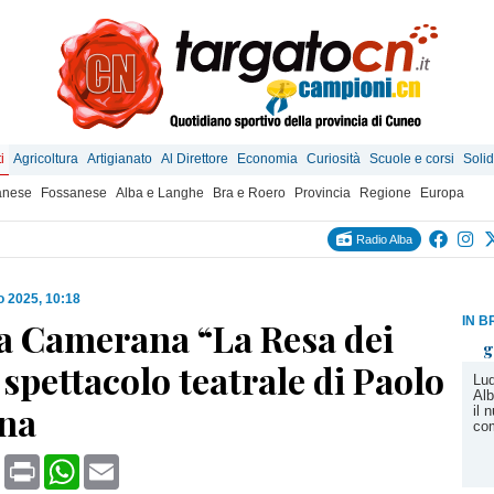
i
Agricoltura
Artigianato
Al Direttore
Economia
Curiosità
Scuole e corsi
Solid
anese
Fossanese
Alba e Langhe
Bra e Roero
Provincia
Regione
Europa
Radio Alba
o 2025, 10:18
IN B
 a Camerana “La Resa dei
g
 spettacolo teatrale di Paolo
Lud
Alb
ina
il 
co
book
X
Print
WhatsApp
Email