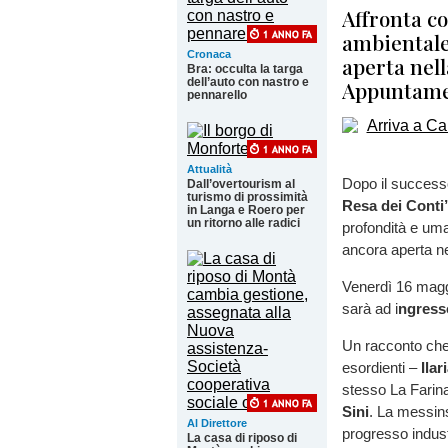
Affronta c
ambientale
Cronaca
aperta nel
Bra: occulta la targa
dell’auto con nastro e
Appuntame
pennarello
Attualità
Dopo il success
Dall’overtourism al
turismo di prossimità
Resa dei Conti
in Langa e Roero per
un ritorno alle radici
profondità e uma
ancora aperta ne
Venerdì 16 maggi
sarà ad i
ngresso
Un racconto che p
esordienti –
Ila
stesso La Farina
Sini
. La messins
Al Direttore
progresso industri
La casa di riposo di