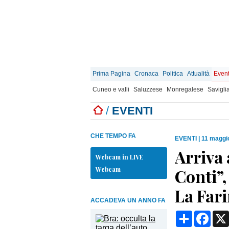
Prima Pagina
Cronaca
Politica
Attualità
Event
Cuneo e valli
Saluzzese
Monregalese
Savigli
/
EVENTI
CHE TEMPO FA
EVENTI
|
11 maggi
Arriva
Webcam in LIVE
Webcam
Conti”,
La Far
ACCADEVA UN ANNO FA
Condividi
Face