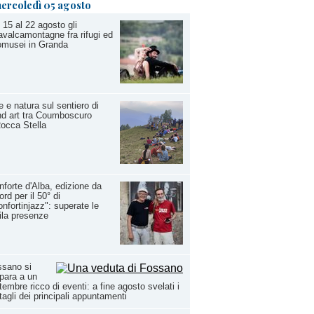
ercoledì 05 agosto
 15 al 22 agosto gli
valcamontagne fra rifugi ed
omusei in Granda
e e natura sul sentiero di
d art tra Coumboscuro
occa Stella
forte d'Alba, edizione da
ord per il 50° di
nfortinjazz": superate le
la presenze
ssano si
para a un
tembre ricco di eventi: a fine agosto svelati i
tagli dei principali appuntamenti