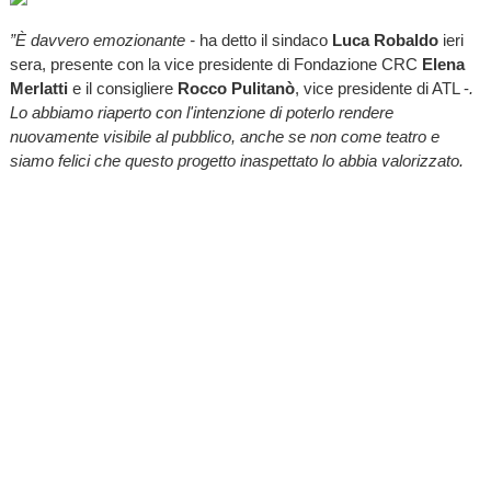
”È davvero emozionante -
ha detto il sindaco
Luca Robaldo
ieri
sera, presente con la vice presidente di Fondazione CRC
Elena
Merlatti
e il consigliere
Rocco Pulitanò
, vice presidente di ATL -
.
Lo abbiamo riaperto con l'intenzione di poterlo rendere
nuovamente visibile al pubblico, anche se non come teatro e
siamo felici che questo progetto inaspettato lo abbia valorizzato.
Un progetto innovativo capace di evidenziare le peculiarità storico-
artistiche dei luoghi grazie alla magia della musica e al fascino
creativo della letteratura. Una modalità di racconto che supera i
meri confini amministrativi, andando a valorizzare le unicità più
interessanti dell’intero Monregalese. L’ex Teatro Sociale, il
Belvedere e la mongolfiera istituzionale, poi, come simboli cittadini
da cui partire per sottolineare il valore estetico di Mondovì e del
suo territorio, ma anche per accrescere la nostra consapevolezza
sull’attrattività turistica di quello che ci circonda".
Un progetto tutto da scoprire che, con i testi di Francesco
Scarrone e i video di Lorenzo Turco con l'audio curato da Paolo
Bertazzoli, promuove il territorio e fa viaggiare con la mente il