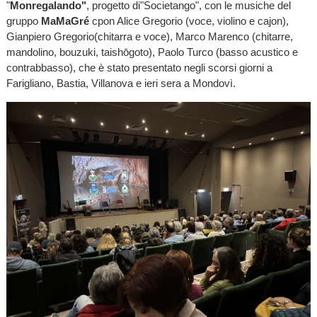
"
Monregalando"
, progetto di"Societango", con le musiche del
gruppo
MaMaGré
cpon Alice Gregorio (voce, violino e cajon),
Gianpiero Gregorio(chitarra e voce), Marco Marenco (chitarre,
mandolino, bouzuki, taishōgoto), Paolo Turco (basso acustico e
contrabbasso), che è stato presentato negli scorsi giorni a
Farigliano, Bastia, Villanova e ieri sera a Mondovì.