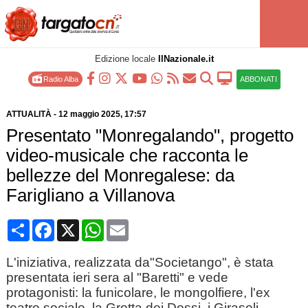
Edizione locale
IlNazionale.it
Radio Alba
ABBONATI
ATTUALITÀ
-
12 maggio 2025
, 17:57
Presentato "Monregalando", progetto
video-musicale che racconta le
bellezze del Monregalese: da
Farigliano a Villanova
Condividi
Facebook
X
WhatsApp
Email
L'iniziativa, realizzata da"Societango", è stata
presentata ieri sera al "Baretti" e vede
protagonisti: la funicolare, le mongolfiere, l'ex
teatro sociale, la Grotta dei Dossi, i Girasoli