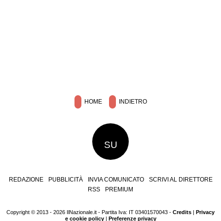
HOME
INDIETRO
SU
REDAZIONE
PUBBLICITÀ
INVIA COMUNICATO
SCRIVI AL DIRETTORE
RSS
PREMIUM
Copyright © 2013 - 2026 IlNazionale.it - Partita Iva: IT 03401570043 -
Credits
|
Privacy
e cookie policy
|
Preferenze privacy