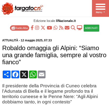
Edizione locale
IlNazionale.it
Radio Alba
ABBONATI
ATTUALITÀ
-
12 maggio 2025
, 07:33
Robaldo omaggia gli Alpini: “Siamo
una grande famiglia, sempre al vostro
fianco”
Condividi
Facebook
X
WhatsApp
Email
Il presidente della Provincia di Cuneo celebra
l’Adunata di Biella e il legame profondo tra il
territorio cuneese e le Penne Nere: “Agli Alpini
dobbiamo tanto, in ogni contesto”