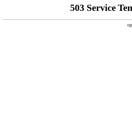
503 Service Te
op