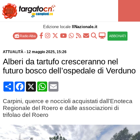
Edizione locale
IlNazionale.it
Radio Alba
ABBONATI
ATTUALITÀ
-
12 maggio 2025
, 15:26
Alberi da tartufo cresceranno nel
futuro bosco dell’ospedale di Verduno
Condividi
Facebook
X
WhatsApp
Email
Carpini, querce e noccioli acquistati dall’Enoteca
Regionale del Roero e dalle associazioni di
trifolao del Roero