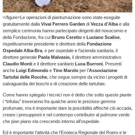
</figure>Le operazioni di piantumazione sono state eseguite
gratuitamente dalla
Vivai Ferrero Garden
di
Vezza d’Alba
e alla
semplice cerimonia hanno partecipato dirigenti del nosocomio e
della Fondazione, fra cui
Bruno Ceretto
e
Luciano Scalise
,
rispettivamente presidente e direttore della
Fondazione
Ospedale Alba-Bra
, e per ospedale e l’azienda sanitaria, il
direttore generale
Paola Malvasio,
il direttore amministrativo
Claudio Monti
e il direttore sanitario
Luca Burroni
. Presenti
anche
Luigi Edmondo
e
Tino Marolo
per l’
Associazione
Tartufai delle Rocche
, che segue sempre da vicino i progetti di
salvaguardia dei boschi e di creazione delle tartufaie.
Come hanno spiegato i tecnici non è detto che sotto queste piante
i “trifulau” troveranno fra qualche anno le preziose gemme
profumate, ma è importante dare la possibilità affinché ciò accada,
creare i presupposti e nel contempo contribuire al polmone verde
che pian piano sta crescendo intorno all’ospedale.
Ed è importante l’attività che l’Enoteca Regionale del Roero e le