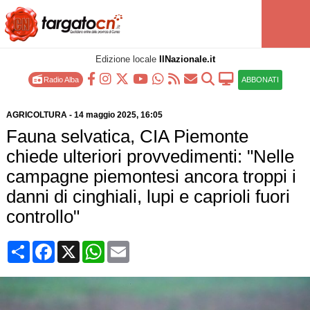
Edizione locale
IlNazionale.it
Radio Alba
ABBONATI
AGRICOLTURA
-
14 maggio 2025
, 16:05
Fauna selvatica, CIA Piemonte
chiede ulteriori provvedimenti: "Nelle
campagne piemontesi ancora troppi i
danni di cinghiali, lupi e caprioli fuori
controllo"
Condividi
Facebook
X
WhatsApp
Email