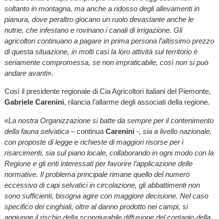
soltanto in montagna, ma anche a ridosso degli allevamenti in
pianura, dove peraltro giocano un ruolo devastante anche le
nutrie, che infestano e rovinano i canali di irrigazione. Gli
agricoltori continuano a pagare in prima persona l’altissimo prezzo
di questa situazione, in molti casi la loro attività sul territorio è
seriamente compromessa, se non impraticabile, così non si può
andare avanti
».
Così il presidente regionale di Cia Agricoltori italiani del Piemonte,
Gabriele Carenini
, rilancia l’allarme degli associati della regione.
«
La nostra Organizzazione si batte da sempre per il contenimento
della fauna selvatica
– continua
Carenini
-
, sia a livello nazionale,
con proposte di legge e richieste di maggiori risorse per i
risarcimenti, sia sul piano locale, collaborando in ogni modo con la
Regione e gli enti interessati per favorire l’applicazione delle
normative. Il problema principale rimane quello del numero
eccessivo di capi selvatici in circolazione, gli abbattimenti non
sono sufficienti, bisogna agire con maggiore decisione. Nel caso
specifico dei cinghiali, oltre al danno prodotto nei campi, si
aggiunge il rischio della scongiurabile diffusione del contagio della