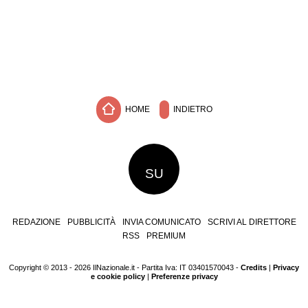
HOME
INDIETRO
SU
REDAZIONE
PUBBLICITÀ
INVIA COMUNICATO
SCRIVI AL DIRETTORE
RSS
PREMIUM
Copyright © 2013 - 2026 IlNazionale.it - Partita Iva: IT 03401570043 -
Credits
|
Privacy
e cookie policy
|
Preferenze privacy