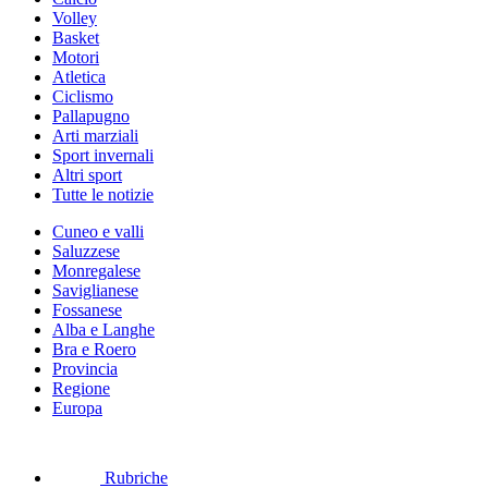
Volley
Basket
Motori
Atletica
Ciclismo
Pallapugno
Arti marziali
Sport invernali
Altri sport
Tutte le notizie
Cuneo e valli
Saluzzese
Monregalese
Saviglianese
Fossanese
Alba e Langhe
Bra e Roero
Provincia
Regione
Europa
Rubriche