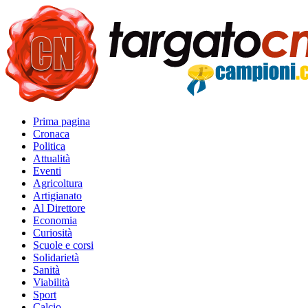
Prima pagina
Cronaca
Politica
Attualità
Eventi
Agricoltura
Artigianato
Al Direttore
Economia
Curiosità
Scuole e corsi
Solidarietà
Sanità
Viabilità
Sport
Calcio