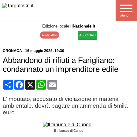
Edizione locale
IlNazionale.it
Radio Alba
ABBONATI
CRONACA
-
16 maggio 2025
, 19:30
Abbandono di rifiuti a Farigliano:
condannato un imprenditore edile
Condividi
Facebook
X
WhatsApp
Email
L'imputato, accusato di violazione in materia
ambientale, dovrà pagare un'ammenda di 5mila
euro
Il tribunale di Cuneo