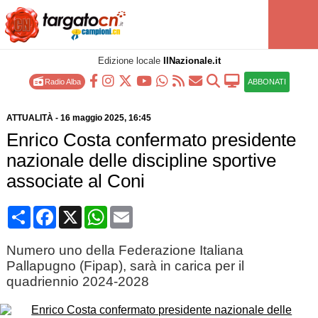
Edizione locale
IlNazionale.it
Radio Alba
ABBONATI
ATTUALITÀ
-
16 maggio 2025
, 16:45
Enrico Costa confermato presidente
nazionale delle discipline sportive
associate al Coni
Condividi
Facebook
X
WhatsApp
Email
Numero uno della Federazione Italiana
Pallapugno (Fipap), sarà in carica per il
quadriennio 2024-2028