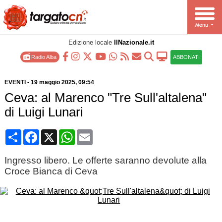
Edizione locale
IlNazionale.it
Radio Alba
ABBONATI
EVENTI
-
19 maggio 2025
, 09:54
Ceva: al Marenco "Tre Sull'altalena"
di Luigi Lunari
Condividi
Facebook
X
WhatsApp
Email
Ingresso libero. Le offerte saranno devolute alla
Croce Bianca di Ceva