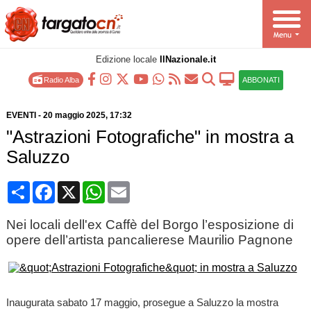
Edizione locale
IlNazionale.it
Radio Alba
ABBONATI
EVENTI
-
20 maggio 2025
, 17:32
"Astrazioni Fotografiche" in mostra a
Saluzzo
Condividi
Facebook
X
WhatsApp
Email
Nei locali dell'ex Caffè del Borgo l’esposizione di
opere dell’artista pancalierese Maurilio Pagnone
Inaugurata sabato 17 maggio, prosegue a Saluzzo la mostra