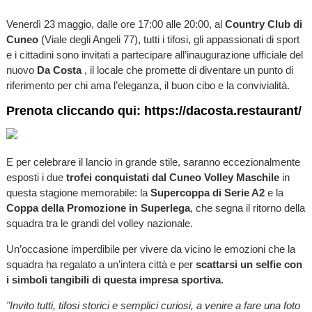
Venerdì 23 maggio, dalle ore 17:00 alle 20:00, al
Country Club di
Cuneo
(Viale degli Angeli 77), tutti i tifosi, gli appassionati di sport
e i cittadini sono invitati a partecipare all’inaugurazione ufficiale del
nuovo
Da Costa
, il locale che promette di diventare un punto di
riferimento per chi ama l’eleganza, il buon cibo e la convivialità.
Prenota cliccando qui:
https://dacosta.restaurant/
E per celebrare il lancio in grande stile, saranno eccezionalmente
esposti i due
trofei conquistati dal Cuneo Volley Maschile
in
questa stagione memorabile: la
Supercoppa di Serie A2
e la
Coppa della Promozione in Superlega
, che segna il ritorno della
squadra tra le grandi del volley nazionale.
Un’occasione imperdibile per vivere da vicino le emozioni che la
squadra ha regalato a un’intera città e per
scattarsi un selfie con
i simboli tangibili di questa impresa sportiva
.
"Invito tutti, tifosi storici e semplici curiosi, a venire a fare una foto