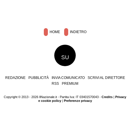
HOME
INDIETRO
SU
REDAZIONE
PUBBLICITÀ
INVIA COMUNICATO
SCRIVI AL DIRETTORE
RSS
PREMIUM
Copyright © 2013 - 2026 IlNazionale.it - Partita Iva: IT 03401570043 -
Credits
|
Privacy
e cookie policy
|
Preferenze privacy