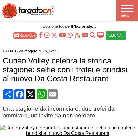
Edizione locale
IlNazionale.it
Radio Alba
ABBONATI
EVENTI
-
20 maggio 2025
, 17:23
Cuneo Volley celebra la storica
stagione: selfie con i trofei e brindisi
al nuovo Da Costa Restaurant
Condividi
Facebook
X
WhatsApp
Email
Una stagione da incorniciare, due trofei da
ammirare, un invito da non perdere.