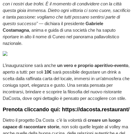
con i nostri due trofei. È il momento di condividere con la città
questa gioia immensa. Dietro ogni vittoria ci sono cuore, sacrificio
e tanta passione: vogliamo che tutti possano sentirsi parte di
questo successo"
— dichiara il presidente
Gabriele
Costamagna
, anima e guida di una società che ha saputo
riportare in alto il nome di Cuneo nel panorama pallavolistico
nazionale.
L’inaugurazione sarà anche
un vero e proprio aperitivo-evento
,
aperto a tutti: per soli
10€
sarà possibile degustare un drink a
scelta dalla raffinata carta del locale, immersi in un’atmosfera che
coniuga sport, eleganza e gusto. Una serata pensata per
incontrarsi, brindare e scoprire la filosofia del nuovo ristorante
DaCosta, dove ogni dettaglio è pensato per accogliere con stile.
Prenota cliccando qui:
https://dacosta.restaurant/
Dietro il progetto Da Costa c’è la volontà di
creare un luogo
capace di raccontare storie
, non solo quelle legate al volley ma
anche quelle della buona cucina, delle relazioni autentiche e del