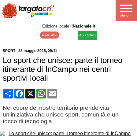
Edizione locale
IlNazionale.it
Radio Alba
ABBONATI
SPORT
-
28 maggio 2025
, 09:11
Lo sport che unisce: parte il torneo
itinerante di InCampo nei centri
sportivi locali
Condividi
Facebook
X
WhatsApp
Email
Nel cuore del nostro territorio prende vita
un'iniziativa che unisce sport, comunità e un
tocco di tecnologia