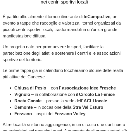
È partito ufficialmente il torneo itinerante di
InCampo.live
, un
evento a tappe che raccoglie e valorizza i tornei organizzati da
piccoli centri sportivi locali, trasformandoli in un’unica grande
manifestazione diffusa.
Un progetto nato per promuovere lo sport, facilitare la
partecipazione degli atleti e sostenere i centri e le associazioni
sportive del territorio.
Le prime tappe già in calendario toccheranno alcune delle realtà
più attive del Cuneese
Chiusa di Pesio
– con l'
associazione Idee Fresche
Vignolo
– in collaborazione con il
Circolo La Fenice
Roata Canale
– presso la sede dell’
ACLI locale
Demonte
– in occasione della
Stra Val Esturo
Fossano
– ospiti del
Fossano Volley
Altre località si stanno aggiungendo, in un circuito che continuerà
ad arricchirsi nei prossimi mesi. A supporto degli organizzatori c’è