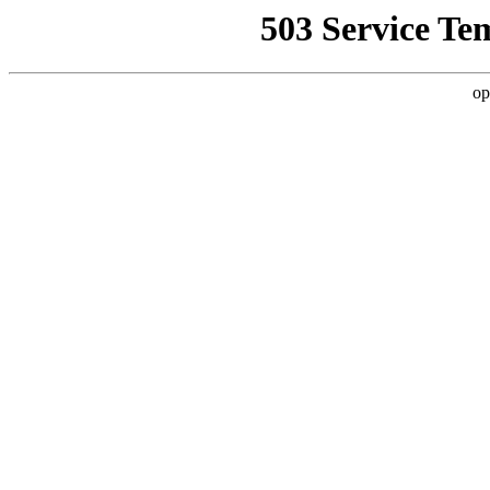
503 Service Te
op