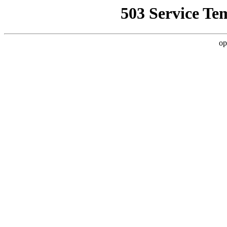
503 Service Te
op