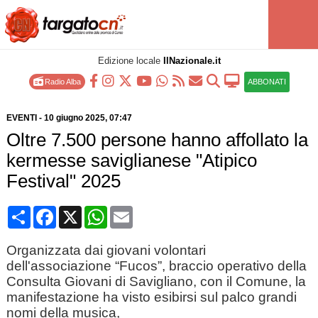
Edizione locale
IlNazionale.it
Radio Alba
ABBONATI
EVENTI
-
10 giugno 2025
, 07:47
Oltre 7.500 persone hanno affollato la
kermesse saviglianese "Atipico
Festival" 2025
Condividi
Facebook
X
WhatsApp
Email
Organizzata dai giovani volontari
dell'associazione “Fucos”, braccio operativo della
Consulta Giovani di Savigliano, con il Comune, la
manifestazione ha visto esibirsi sul palco grandi
nomi della musica,