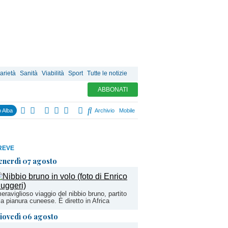
arietà
Sanità
Viabilità
Sport
Tutte le notizie
ABBONATI
 Alba
Archivio
Mobile
REVE
enerdì 07 agosto
meraviglioso viaggio del nibbio bruno, partito
la pianura cuneese. È diretto in Africa
iovedì 06 agosto