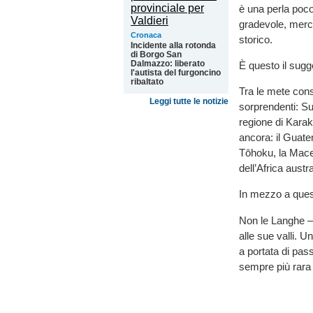
è una perla poco
gradevole, merca
Cronaca
storico.
Incidente alla rotonda
di Borgo San
Dalmazzo: liberato
È questo il sugg
l'autista del furgoncino
ribaltato
Tra le mete cons
Leggi tutte le notizie
sorprendenti: Su
regione di Karak
ancora: il Guate
Tōhoku, la Maced
dell’Africa austra
In mezzo a ques
Non le Langhe – 
alle sue valli. U
a portata di pas
sempre più rara 