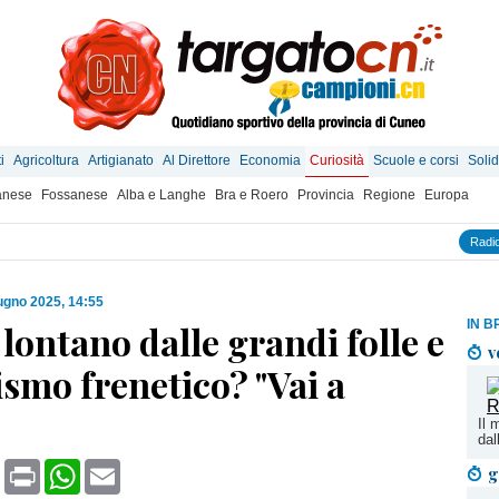
i
Agricoltura
Artigianato
Al Direttore
Economia
Curiosità
Scuole e corsi
Solid
anese
Fossanese
Alba e Langhe
Bra e Roero
Provincia
Regione
Europa
Radio
ugno 2025, 14:55
IN B
lontano dalle grandi folle e
v
ismo frenetico? "Vai a
Il 
dal
book
X
Print
WhatsApp
Email
g