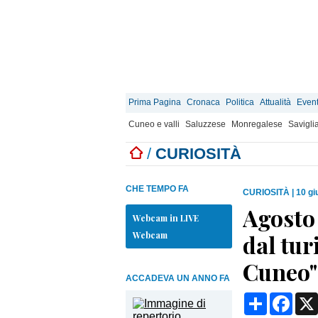
Prima Pagina
Cronaca
Politica
Attualità
Event
Cuneo e valli
Saluzzese
Monregalese
Savigli
/
CURIOSITÀ
CHE TEMPO FA
CURIOSITÀ
|
10 gi
Agosto 
Webcam in LIVE
Webcam
dal tur
Cuneo"
ACCADEVA UN ANNO FA
Condividi
Face