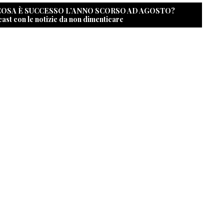
 COSA È SUCCESSO L’ANNO SCORSO AD AGOSTO?
cast con le notizie da non dimenticare