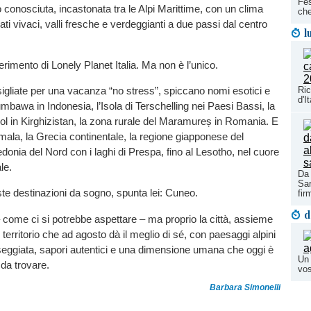
Fes
 conosciuta, incastonata tra le Alpi Marittime, con un clima
che
ti vivaci, valli fresche e verdeggianti a due passi dal centro
l
erimento di Lonely Planet Italia. Ma non è l’unico.
Ri
igliate per una vacanza “no stress”, spiccano nomi esotici e
d'I
mbawa in Indonesia, l’Isola di Terschelling nei Paesi Bassi, la
ol in Kirghizistan, la zona rurale del Maramureș in Romania. E
mala, la Grecia continentale, la regione giapponese del
onia del Nord con i laghi di Prespa, fino al Lesotho, nel cuore
le.
Da 
Sar
te destinazioni da sogno, spunta lei: Cuneo.
fir
d
come ci si potrebbe aspettare – ma proprio la città, assieme
n territorio che ad agosto dà il meglio di sé, con paesaggi alpini
seggiata, sapori autentici e una dimensione umana che oggi è
Un 
da trovare.
vos
Barbara Simonelli