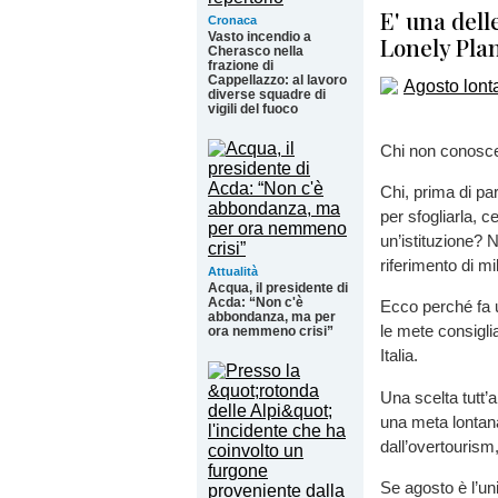
E' una dell
Cronaca
Vasto incendio a
Lonely Pla
Cherasco nella
frazione di
Cappellazzo: al lavoro
diverse squadre di
vigili del fuoco
Chi non conosce
Chi, prima di par
per sfogliarla, 
un’istituzione? N
riferimento di mil
Attualità
Acqua, il presidente di
Acda: “Non c'è
Ecco perché fa u
abbondanza, ma per
le mete consiglia
ora nemmeno crisi”
Italia.
Una scelta tutt’
una meta lontana d
dall’overtourism,
Se agosto è l’un