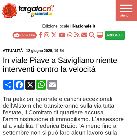
Edizione locale
IlNazionale.it
Radio Alba
ABBONATI
ATTUALITÀ
-
12 giugno 2025
, 19:54
In viale Piave a Savigliano niente
interventi contro la velocità
Condividi
Facebook
X
WhatsApp
Email
Tra petizioni ignorate e carichi eccezionali
dell’Alstom che transiteranno sulla via tutta
l’estate, il Comitato di quartiere accusa
l’amministrazione di immobilismo. L'assessore
alla viabilità, Federica Brizio: “Almeno fino a
settembre non si può fare alcun lavoro sulla