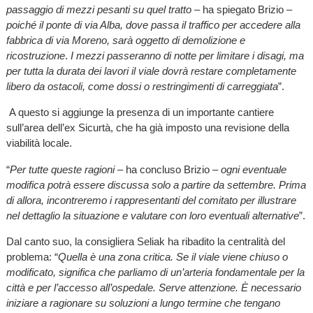
passaggio di mezzi pesanti su quel tratto
– ha spiegato Brizio –
poiché il ponte di via Alba, dove passa il traffico per accedere alla
fabbrica di via Moreno, sarà oggetto di demolizione e
ricostruzione
.
I mezzi passeranno di notte per limitare i disagi, ma
per tutta la durata dei lavori il viale dovrà restare completamente
libero da ostacoli, come dossi o restringimenti di carreggiata
”.
A questo si aggiunge la presenza di un importante cantiere
sull’area dell’ex Sicurtà, che ha già imposto una revisione della
viabilità locale.
“
Per tutte queste ragioni
– ha concluso Brizio –
ogni eventuale
modifica potrà essere discussa solo a partire da settembre. Prima
di allora, incontreremo i rappresentanti del comitato per illustrare
nel dettaglio la situazione e valutare con loro eventuali alternative
”.
Dal canto suo, la consigliera Seliak ha ribadito la centralità del
problema: “
Quella è una zona critica. Se il viale viene chiuso o
modificato, significa che parliamo di un’arteria fondamentale per la
città e per l’accesso all’ospedale. Serve attenzione. È necessario
iniziare a ragionare su soluzioni a lungo termine che tengano