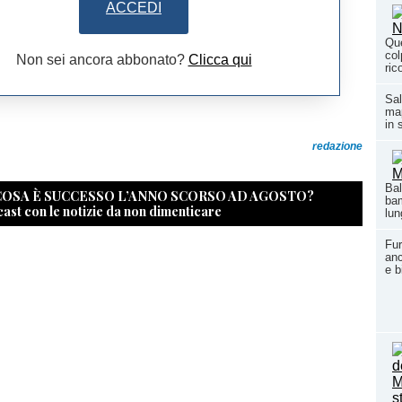
ACCEDI
Que
col
Non sei ancora abbonato?
Clicca qui
ric
Sal
map
in 
redazione
Bal
 COSA È SUCCESSO L’ANNO SCORSO AD AGOSTO?
bam
cast con le notizie da non dimenticare
lun
Fur
anc
e b