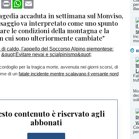
Cla
book
X
Print
WhatsApp
Email
per
ill
ragedia accaduta in settimana sul Monviso,
saggio va interpretato come uno spunto
are le condizioni della montagna e la
on cui sono ulteriormente cambiate"
Inc
mon
m
cordoglio per la tragica morte, avvenuta nei giorni scorsi, di
ttime di un
fatale incidente mentre scalavano il versante nord
Fal
tru
Mon
dec
so
sto contenuto è riservato agli
abbonati
Coo
per