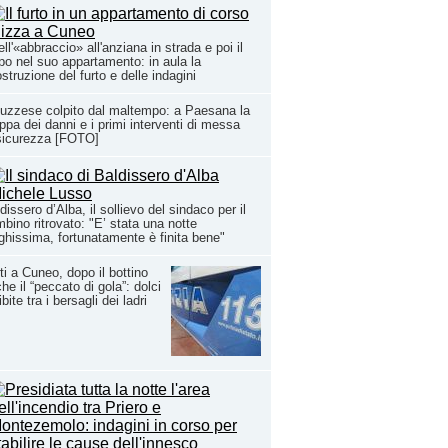
ll'«abbraccio» all'anziana in strada e poi il
po nel suo appartamento: in aula la
ostruzione del furto e delle indagini
uzzese colpito dal maltempo: a Paesana la
pa dei danni e i primi interventi di messa
sicurezza [FOTO]
dissero d’Alba, il sollievo del sindaco per il
bino ritrovato: "E’ stata una notte
ghissima, fortunatamente è finita bene"
ti a Cuneo, dopo il bottino
he il “peccato di gola”: dolci
ibite tra i bersagli dei ladri