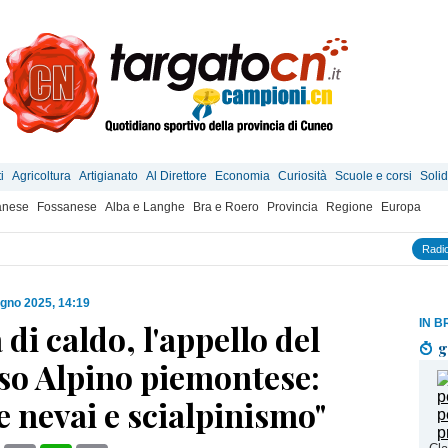
i
Agricoltura
Artigianato
Al Direttore
Economia
Curiosità
Scuole e corsi
Solid
anese
Fossanese
Alba e Langhe
Bra e Roero
Provincia
Regione
Europa
Radio
ugno 2025, 14:19
IN B
di caldo, l'appello del
g
so Alpino piemontese:
e nevai e scialpinismo"