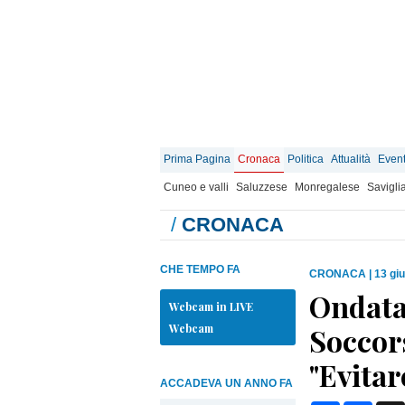
Prima Pagina
Cronaca
Politica
Attualità
Event
Cuneo e valli
Saluzzese
Monregalese
Savigli
/
CRONACA
CHE TEMPO FA
CRONACA
|
13 gi
Ondata 
Webcam in LIVE
Webcam
Soccor
"Evitar
ACCADEVA UN ANNO FA