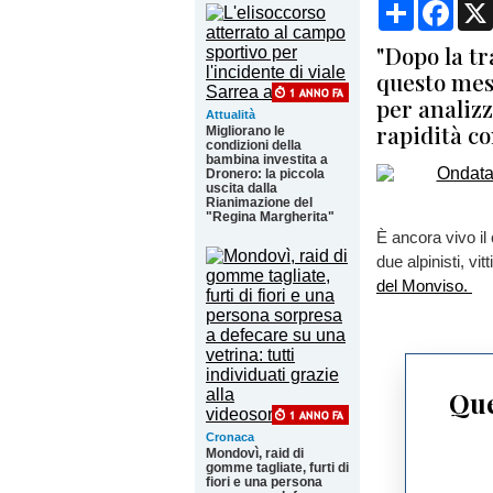
Condividi
Face
"Dopo la t
questo mes
per analizz
Attualità
rapidità c
Migliorano le
condizioni della
bambina investita a
Dronero: la piccola
uscita dalla
Rianimazione del
"Regina Margherita"
È ancora vivo il 
due alpinisti, vi
del Monviso.
Que
Cronaca
Mondovì, raid di
gomme tagliate, furti di
fiori e una persona