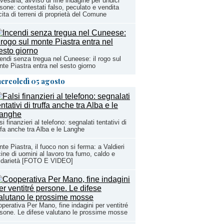
vesana, avviso di fine indagine per undici
sone: contestati falso, peculato e vendita
ecita di terreni di proprietà del Comune
endi senza tregua nel Cuneese: il rogo sul
te Piastra entra nel sesto giorno
ercoledì 05 agosto
si finanzieri al telefono: segnalati tentativi di
ffa anche tra Alba e le Langhe
te Piastra, il fuoco non si ferma: a Valdieri
ine di uomini al lavoro tra fumo, caldo e
lidarietà [FOTO E VIDEO]
perativa Per Mano, fine indagini per ventitré
sone. Le difese valutano le prossime mosse