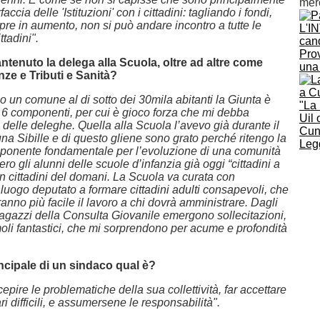
mer
faccia delle 'Istituzioni' con i cittadini: tagliando i fondi,
pre in aumento, non si può andare incontro a tutte le
L'I
ttadini".
cand
Pro
tenuto la delega alla Scuola, oltre ad altre come
una
nze e Tributi e Sanità?
 un comune al di sotto dei 30mila abitanti la Giunta è
"La
i 6 componenti, per cui è gioco forza che mi debba
Uil
delle deleghe. Quella alla Scuola l’avevo già durante il
Cun
a Sibille e di questo gliene sono grato perché ritengo la
Legg
onente fondamentale per l’evoluzione di una comunità
ro gli alunni delle scuole d’infanzia già oggi “cittadini a
on cittadini del domani. La Scuola va curata con
l luogo deputato a formare cittadini adulti consapevoli, che
ranno più facile il lavoro a chi dovrà amministrare. Dagli
ragazzi della Consulta Giovanile emergono sollecitazioni,
oli fantastici, che mi sorprendono per acume e profondità
incipale di un sindaco qual è?
epire le problematiche della sua collettività, far accettare
i difficili, e assumersene le responsabilità".