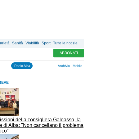
arietà
Sanità
Viabilità
Sport
Tutte le notizie
ABBONATI
Radio Alba
Archivio
Mobile
REVE
ssioni della consigliera Galeasso, la
a di Alba: "Non cancellano il problema
tico"