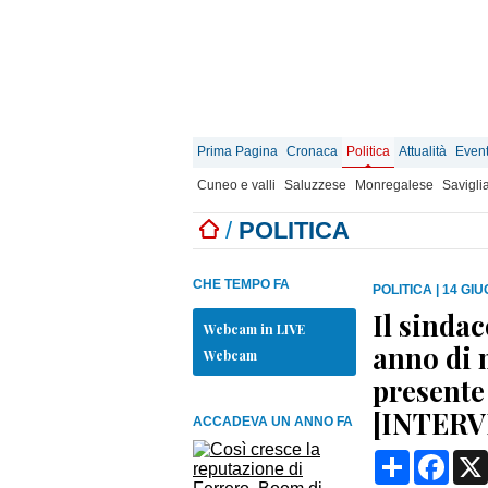
Prima Pagina
Cronaca
Politica
Attualità
Event
Cuneo e valli
Saluzzese
Monregalese
Savigli
/
POLITICA
CHE TEMPO FA
POLITICA
|
14 GIU
Il sinda
Webcam in LIVE
anno di m
Webcam
presente
[INTERV
ACCADEVA UN ANNO FA
Condividi
Face