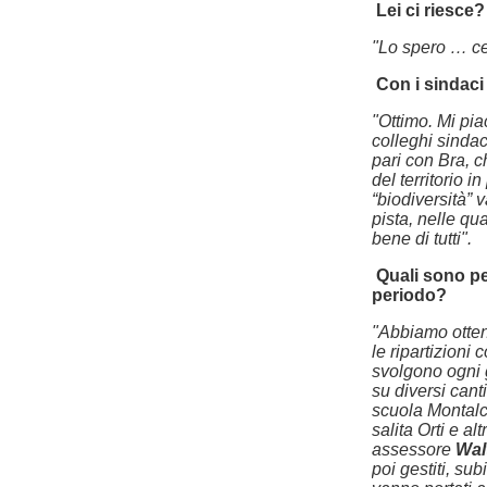
Lei ci riesce?
"Lo spero … ce
Con i sindac
"Ottimo. Mi piac
colleghi sindac
pari con Bra, c
del territorio i
“biodiversità” 
pista, nelle qua
bene di tutti".
Quali sono pe
periodo?
"Abbiamo otten
le ripartizioni 
svolgono ogni 
su diversi cant
scuola Montalc
salita Orti e a
assessore
Wal
poi gestiti, su