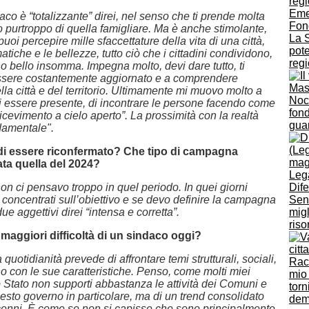
Eme
daco è “totalizzante” direi, nel senso che ti prende molta
Fon
to purtroppo di quella famigliare. Ma è anche stimolante,
La S
uoi percepire mille sfaccettature della vita di una città,
pote
atiche e le bellezze, tutto ciò che i cittadini condividono,
regi
eno bello insomma. Impegna molto, devi dare tutto, ti
ssere costantemente aggiornato e a comprendere
lla città e del territorio. Ultimamente mi muovo molto a
Nocc
di essere presente, di incontrare le persone facendo come
fond
ricevimento a cielo aperto”. La prossimità con la realtà
guar
ndamentale".
di essere riconfermato? Che tipo di campagna
tata quella del 2024?
 non ci pensavo troppo in quel periodo. In quei giorni
Dif
concentrati sull’obiettivo e se devo definire la campagna
Sen
ue aggettivi direi “intensa e corretta”.
migl
riso
 maggiori difficoltà di un sindaco oggi?
quotidianità prevede di affrontare temi strutturali, sociali,
Racc
o con le sue caratteristiche. Penso, come molti miei
mio
o Stato non supporti abbastanza le attività dei Comuni e
torn
esto governo in particolare, ma di un trend consolidato
dem
ecenni. È come se non si capisse che sono principalmente