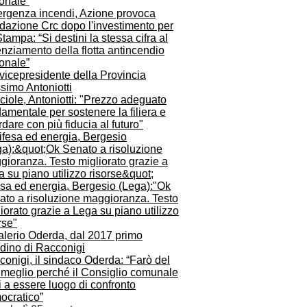
rgenza incendi, Azione provoca
dazione Crc dopo l'investimento per
tampa: “Si destini la stessa cifra al
nziamento della flotta antincendio
onale”
iole, Antoniotti: "Prezzo adeguato
amentale per sostenere la filiera e
dare con più fiducia al futuro"
esa ed energia, Bergesio (Lega):"Ok
ato a risoluzione maggioranza. Testo
iorato grazie a Lega su piano utilizzo
rse"
onigi, il sindaco Oderda: “Farò del
 meglio perché il Consiglio comunale
i a essere luogo di confronto
ocratico”