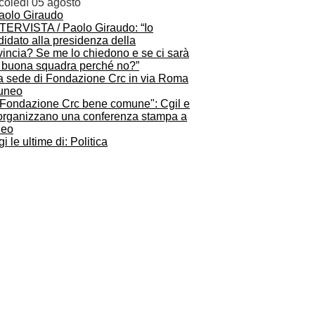
coledì 05 agosto
NTERVISTA / Paolo Giraudo: “Io
idato alla presidenza della
vincia? Se me lo chiedono e se ci sarà
 buona squadra perché no?”
 Fondazione Crc bene comune": Cgil e
 organizzano una conferenza stampa a
eo
i le ultime di: Politica