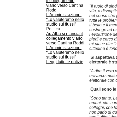
"Il ruolo di sin
vita, a discapi
nel senso che p
tutte le problem
il bello e il m
Politica
costringe ad e
Ad Alba si rilancia il
l’evoluzione de
collegamento viario
piedi e cerco 
verso Cantina Roddi.
mi piace dire “
L'Amministrazione:
cittadina è fo
“Lo valuteremo nello
studio sui flussi”
Si aspettava 
Leggi tutte le notizie
elettorale è s
"A dire il vero
eravamo molto 
elettorale con d
Quali sono le
"Sono tante. La 
umani, ciascun
colleghi, che l
non parlo di qu
negli ultimi d