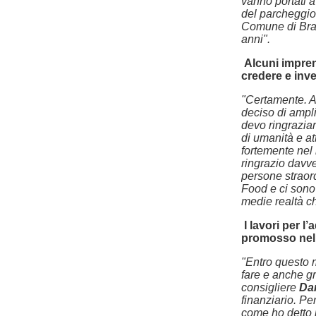
vanno portati a
del parcheggio 
Comune di Bra:
anni".
Alcuni impre
credere e inve
"Certamente. A
deciso di ampli
devo ringraziar
di umanità e at
fortemente nel
ringrazio davver
persone straor
Food e ci sono 
medie realtà ch
I lavori per l
promosso nel 
"Entro questo 
fare e anche g
consigliere
Da
finanziario. Pe
come ho detto i