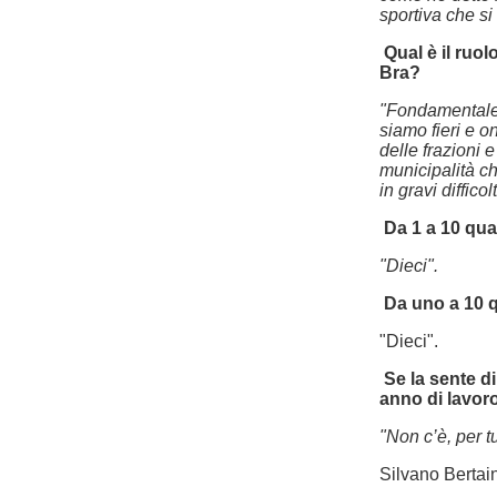
sportiva che si
Qual è il ruo
Bra?
"Fondamentale.
siamo fieri e on
delle frazioni 
municipalità c
in gravi diffico
Da 1 a 10 qua
"Dieci".
Da uno a 10 q
"Dieci".
Se la sente d
anno di lavor
"Non c’è, per tu
Silvano Bertai