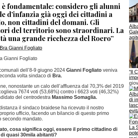
 è fondamentale: considero gli alunni
le d’infanzia già oggi dei cittadini a
lo, non cittadini del domani. Gli
Alba
ri del territorio sono straordinari. La
Gal
ità una grande ricchezza del Roero”
agit
ra Gianni Fogliato
 comunali dell’8-9 giugno 2024
Gianni Fogliato
veniva
“Il 
 seconda volta sindaco di
Bra.
impo
gio
one, nonostante un calo dell’affluenza dal 70,3% del 2019
coglieva 7674 voti (53,68%) contro i 6623 voti (46,32%)
Alba
ndidato del centrodestra
Massimo Somaglia.
di i
lasc
istanza il sindaco braidese ha ricevuto il nostro
evit
 proprio ufficio, facendo un bilancio di questo primo
uo secondo mandato.
to, cosa significa oggi, essere il primo cittadino di
di quasi 30mila abitanti?