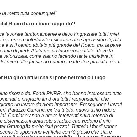
 la metto tutta comunque!"
i del Roero ha un buon rapporto?
e lavorare territorialmente e devo ringraziare tutti i miei
i per essere interlocutori straordinari e appassionati, alla
he è sì il centro abitato più grande del Roero, ma fa parte
n punta di piedi. Abitiamo un luogo incredibile, dove la
va valorizzata, come stanno facendo tante iniziative in
li i miei colleghi sanno coniugare ideali e praticità, per il
r Bra gli obiettivi che si pone nel medio-lungo
uto risorse dai Fondi PNRR, che hanno interessato tutte
comunali e ringrazio fin d’ora tutti i responsabili, che
giorno un lavoro davvero importante. Proseguono i lavori
ieri, Palazzo Garrone, ex Mattatoio, nuovo asilo nido e
ini. Cominceranno a breve interventi sulla rotonda di
ltre sistemazioni della rete stradale che vedono il mio
ter Gramaglia
molto “sul pezzo”. Tuttavia i fondi vanno
biscono le opportune verifiche com’è giusto che sia, e