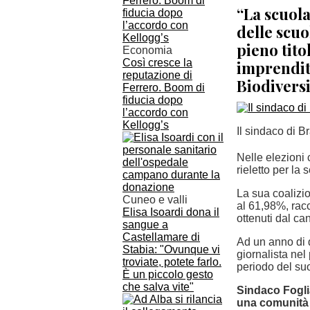
“La scuola
delle scuo
pieno tito
Economia
Così cresce la
imprendito
reputazione di
Biodivers
Ferrero. Boom di
fiducia dopo
l’accordo con
Kellogg’s
Il sindaco di B
Nelle elezioni
rieletto per la
La sua coalizi
Cuneo e valli
al 61,98%, rac
Elisa Isoardi dona il
ottenuti dal ca
sangue a
Castellamare di
Ad un anno di d
Stabia: "Ovunque vi
giornalista nel
troviate, potete farlo.
periodo del s
È un piccolo gesto
che salva vite"
Sindaco Foglia
una comunità 