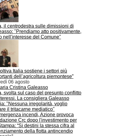
, il centrodestra sulle dimissioni di
easso: "Prendiamo atto positivamente,
o nell'interesse del Comune"
Coltiva Italia sostiene i settori più
rtanti dell’agricoltura piemontese”
vedì 06 agosto
, svolta sul caso del presunto conflitto
nteressi. La consigliera Galeasso
ia: "Nessuna irregolarità, voglio
are il tritacarne mediatico"