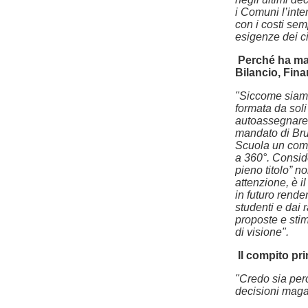
i Comuni l’inter
con i costi sem
esigenze dei ci
Perché ha man
Bilancio, Fina
"Siccome siamo
formata da sol
autoassegnare 
mandato di Brun
Scuola un comp
a 360°. Conside
pieno titolo” n
attenzione, è i
in futuro rende
studenti e dai 
proposte e stim
di visione".
Il compito pr
"Credo sia perc
decisioni magar