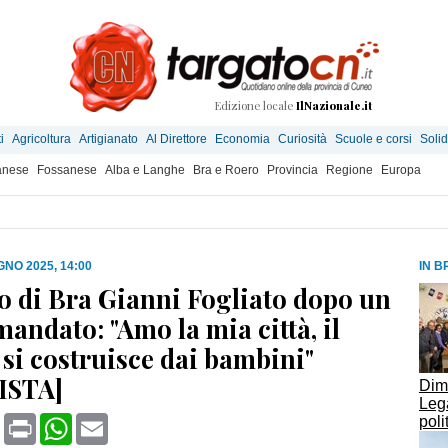
Edizione locale
IlNazionale.it
i
Agricoltura
Artigianato
Al Direttore
Economia
Curiosità
Scuole e corsi
Solid
anese
Fossanese
Alba e Langhe
Bra e Roero
Provincia
Regione
Europa
GNO 2025, 14:00
IN B
co di Bra Gianni Fogliato dopo un
andato: "Amo la mia città, il
 si costruisce dai bambini"
ISTA]
Dimi
Leg
book
X
Print
WhatsApp
Email
poli