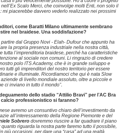
 casa il più velocemente possibile. Ho a cuore il progetto
nell’Ex Scalo Merci, che coinvolge molti Enti, non solo il
 mi piacerebbe davvero vederlo realizzato nei prossimi
nditori, come Baratti Milano ultimamente sembrano
stire nel braidese.
Una soddisfazione?
 partire dal Gruppo Novi - Elah- Dufour che appunto ha
are la propria presenza industriale nella nostra città,
e tutta l’imprenditoria braidese, perché ha caratteristiche
tenzione al sociale non comuni. Li ringrazio di credere
 nostro polo ITS Academy, che è in grande sviluppo e
o tutti gli imprenditori del nostro territorio per essere
dinarie e illuminate. Ricordiamoci che qui è nata Slow
aziende di livello mondiale assoluto, oltre a piccole e
e ci inviano in tutto il mondo".
’adeguamento dello stadio “Attilio Bravi” per l’AC Bra
calcio professionistico si faranno?
mese avremo un consuntivo chiaro dell’investimento da
razie all’interessamento della Regione Piemonte e del
niele Sobrero
dovremmo riuscire a far quadrare il piano
r quanto riguarda la nostra parte faremo tutto il possibile,
n più occasioni, per dare una “casa” ad una realtà