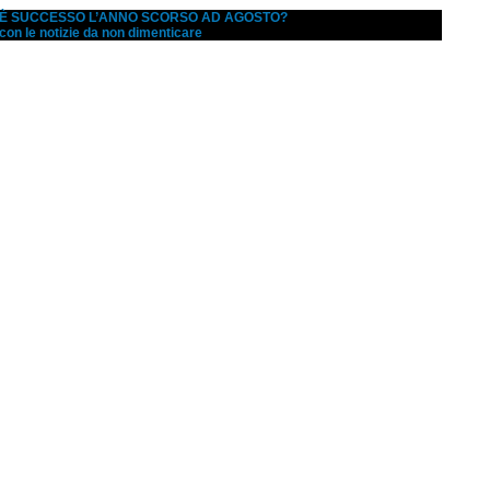
A È SUCCESSO L’ANNO SCORSO AD AGOSTO?
 con le notizie da non dimenticare