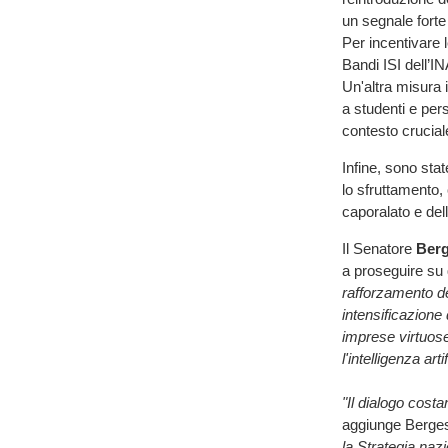
un segnale forte
Per incentivare l
Bandi ISI dell’I
Un'altra misura 
a studenti e per
contesto crucial
Infine, sono stat
lo sfruttamento, 
caporalato e dell
Il Senatore
Berg
a proseguire su
rafforzamento del
intensificazione 
imprese virtuose
l'intelligenza art
"Il dialogo costan
aggiunge Berges
la Strategia naz