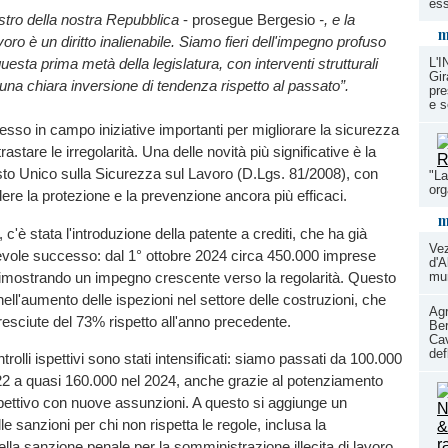
ess
ilastro della nostra Repubblica
- prosegue Bergesio
-, e la
m
oro è un diritto inalienabile. Siamo fieri dell'impegno profuso
L'
esta prima metà della legislatura, con interventi strutturali
Gir
na chiara inversione di tendenza rispetto al passato”.
pre
e s
sso in campo iniziative importanti per migliorare la sicurezza
rastare le irregolarità. Una delle novità più significative è la
sto Unico sulla Sicurezza sul Lavoro (D.Lgs. 81/2008), con
"La
or
ndere la protezione e la prevenzione ancora più efficaci.
m
, c'è stata l'introduzione della patente a crediti, che ha già
Ve
evole successo: dal 1° ottobre 2024 circa 450.000 imprese
d'A
dimostrando un impegno crescente verso la regolarità. Questo
mun
 nell'aumento delle ispezioni nel settore delle costruzioni, che
Agr
esciute del 73% rispetto all'anno precedente.
Ber
Cav
def
ntrolli ispettivi sono stati intensificati: siamo passati da 100.000
22 a quasi 160.000 nel 2024, anche grazie al potenziamento
pettivo con nuove assunzioni. A questo si aggiunge un
e sanzioni per chi non rispetta le regole, inclusa la
ella sanzione penale per la somministrazione illecita di lavoro,