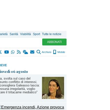
arietà
Sanità
Viabilità
Sport
Tutte le notizie
ABBONATI
Archivio
Mobile
REVE
iovedì 06 agosto
a, svolta sul caso del
sunto conflitto di interessi.
consigliera Galeasso lascia:
ssuna irregolarità, voglio
tare il tritacarne mediatico"