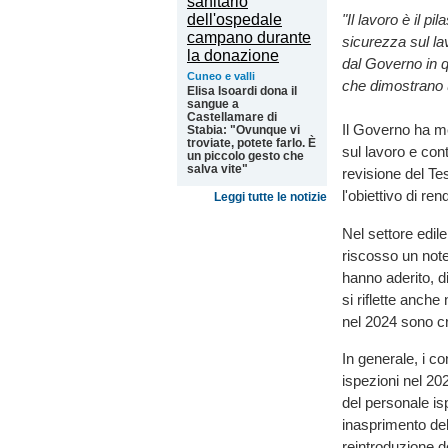
"Il lavoro è il p
sicurezza sul lav
dal Governo in qu
Cuneo e valli
che dimostrano u
Elisa Isoardi dona il
sangue a
Castellamare di
Il Governo ha me
Stabia: "Ovunque vi
troviate, potete farlo. È
sul lavoro e cont
un piccolo gesto che
salva vite"
revisione del Te
l'obiettivo di re
Leggi tutte le notizie
Nel settore edile
riscosso un not
hanno aderito, 
si riflette anche
nel 2024 sono cr
In generale, i co
ispezioni nel 20
del personale is
inasprimento dell
reintroduzione d