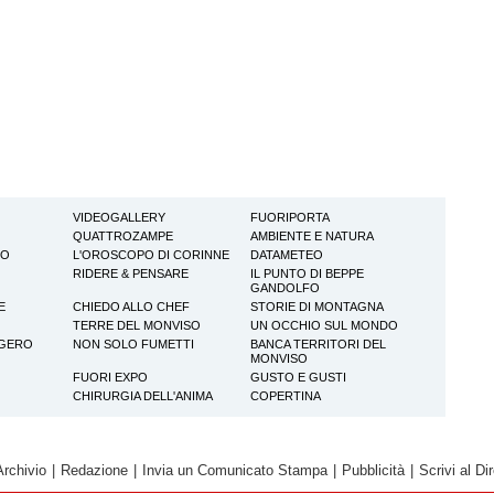
VIDEOGALLERY
FUORIPORTA
QUATTROZAMPE
AMBIENTE E NATURA
TO
L'OROSCOPO DI CORINNE
DATAMETEO
RIDERE & PENSARE
IL PUNTO DI BEPPE
GANDOLFO
E
CHIEDO ALLO CHEF
STORIE DI MONTAGNA
TERRE DEL MONVISO
UN OCCHIO SUL MONDO
GGERO
NON SOLO FUMETTI
BANCA TERRITORI DEL
MONVISO
FUORI EXPO
GUSTO E GUSTI
CHIRURGIA DELL'ANIMA
COPERTINA
Archivio
|
Redazione
|
Invia un Comunicato Stampa
|
Pubblicità
|
Scrivi al Dir