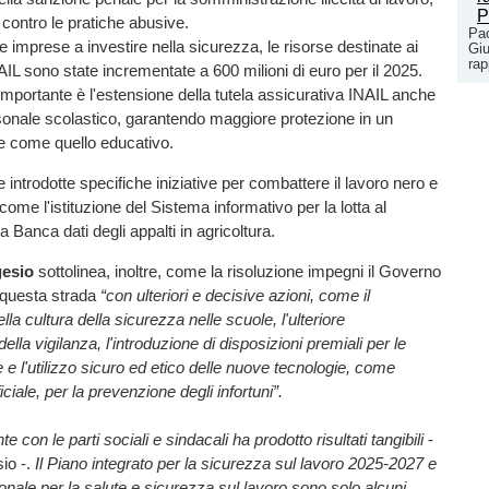
 contro le pratiche abusive.
Pao
e imprese a investire nella sicurezza, le risorse destinate ai
Giu
rap
NAIL sono state incrementate a 600 milioni di euro per il 2025.
importante è l'estensione della tutela assicurativa INAIL anche
sonale scolastico, garantendo maggiore protezione in un
e come quello educativo.
e introdotte specifiche iniziative per combattere il lavoro nero e
come l'istituzione del Sistema informativo per la lotta al
a Banca dati degli appalti in agricoltura.
esio
sottolinea, inoltre, come la risoluzione impegni il Governo
 questa strada
“con ulteriori e decisive azioni, come il
la cultura della sicurezza nelle scuole, l'ulteriore
della vigilanza, l'introduzione di disposizioni premiali per le
 e l'utilizzo sicuro ed etico delle nuove tecnologie, come
ificiale, per la prevenzione degli infortuni”.
te con le parti sociali e sindacali ha prodotto risultati tangibili
-
io -.
Il Piano integrato per la sicurezza sul lavoro 2025-2027 e
ionale per la salute e sicurezza sul lavoro sono solo alcuni