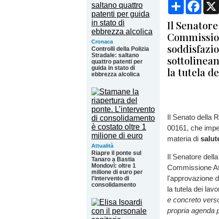
Condividi
Face
Il Senatore
Commission
Cronaca
soddisfazio
Controlli della Polizia
Stradale: saltano
sottolinea
quattro patenti per
guida in stato di
la tutela d
ebbrezza alcolica
Il Senato della 
00161, che impeg
materia di
salut
Attualità
Riapre il ponte sul
Il Senatore dell
Tanaro a Bastia
Mondovì: oltre 1
Commissione Att
milione di euro per
l'approvazione d
l’intervento di
consolidamento
la tutela dei lavo
e concreto verso
propria agenda po