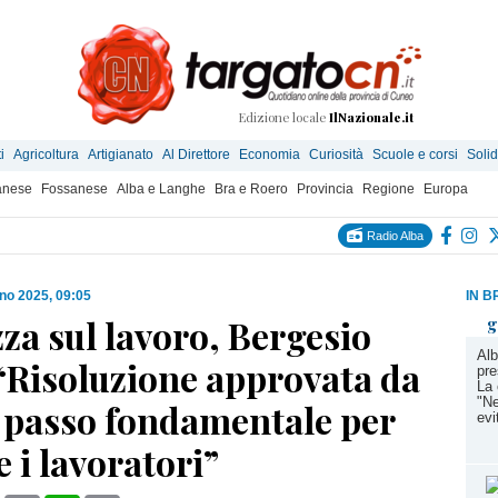
Edizione locale
IlNazionale.it
i
Agricoltura
Artigianato
Al Direttore
Economia
Curiosità
Scuole e corsi
Solid
anese
Fossanese
Alba e Langhe
Bra e Roero
Provincia
Regione
Europa
Radio Alba
no 2025, 09:05
IN B
za sul lavoro, Bergesio
g
Alb
“Risoluzione approvata da
pre
La 
"Ne
 passo fondamentale per
evi
e i lavoratori”