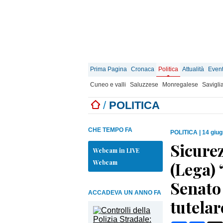
Prima Pagina
Cronaca
Politica
Attualità
Event
Cuneo e valli
Saluzzese
Monregalese
Savigli
/
POLITICA
CHE TEMPO FA
POLITICA
|
14 giug
Sicurez
Webcam in LIVE
Webcam
(Lega) 
Senato
ACCADEVA UN ANNO FA
tutelar