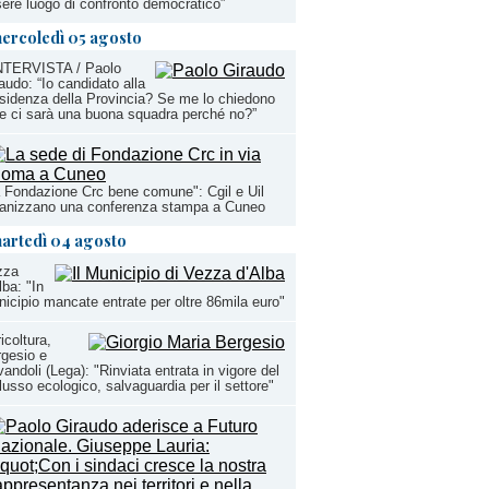
ere luogo di confronto democratico”
ercoledì 05 agosto
INTERVISTA / Paolo
audo: “Io candidato alla
sidenza della Provincia? Se me lo chiedono
e ci sarà una buona squadra perché no?”
 Fondazione Crc bene comune": Cgil e Uil
ganizzano una conferenza stampa a Cuneo
artedì 04 agosto
zza
lba: "In
icipio mancate entrate per oltre 86mila euro"
icoltura,
gesio e
andoli (Lega): "Rinviata entrata in vigore del
lusso ecologico, salvaguardia per il settore"