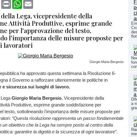
book
X
Print
WhatsApp
Email
 della Lega, vicepresidente della
e Attività Produttive, esprime grande
Em
Crc
ne per l'approvazione del testo,
des
ndo l'importanza delle misure proposte per
flo
ei lavoratori
Noc
Giorgio Maria Bergesio
fon
con
Repubblica ha approvato questa settimana la Risoluzione 6-
na il Governo a rafforzare ulteriormente le politiche in
e e sicurezza sui luoghi di lavoro.
a Lega
Giorgio Maria Bergesio
, Vicepresidente della
Dif
a r
ività Produttive, esprime grande soddisfazione per
gra
el testo, sottolineando l'importanza delle misure proposte per
ratori:
“Questa risoluzione rappresenta un passo fondamentale
 un obiettivo che la Lega ha sempre posto al centro della
Rac
litica: garantire la dignità e la sicurezza di ogni lavoratore”.
meg