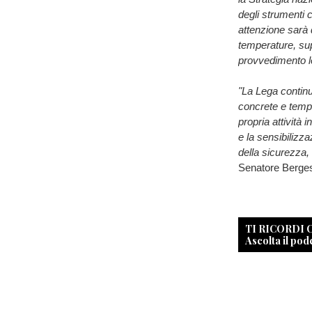
degli strumenti 
attenzione sarà 
temperature, sup
provvedimento le
"La Lega continu
concrete e tempe
propria attività
e la sensibilizz
della sicurezza,
Senatore Berges
TI RICORDI
Ascolta il pod