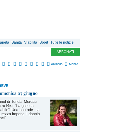
arietà
Sanità
Viabilità
Sport
Tutte le notizie
ABBONATI
Archivio
Mobile
REVE
omenica 07 giugno
nel di Tenda, Moreau
tro Rixi: “La galleria
labile? Una boutade. La
urezza impone il doppio
nel”