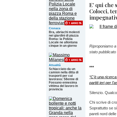
E' qui che
Colocci, te
impegnativ
Cronaca
Bra, ubriachi molesti
nei giardini di piazza
Roma: la Polizia
Locale ne allontana
cinque in un giorno
Riproponiamo a se
stato pubblicato
Attualità
***
Schiacciato da un
camion nella ditta di
trasporti per cui
“C’è una ricerca
lavorava: 58enne di
partiti ieri per 
Fossano ennesima
vittima del lavoro in
provincia
Silenzio. Qualco
Chi scrive di cr
Soprattutto se si
pareti nord dell