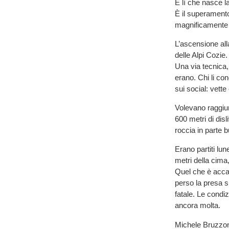
È lì che nasce l
È il superamento
magnificamente i
L’ascensione all
delle Alpi Cozie.
Una via tecnica, 
erano. Chi li co
sui social: vette
Volevano raggiun
600 metri di disl
roccia in parte b
Erano partiti lun
metri della cima
Quel che è acca
perso la presa s
fatale. Le condi
ancora molta.
Michele Bruzzone