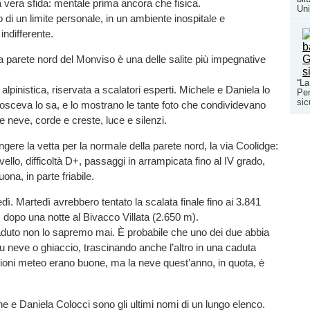
a vera sfida: mentale prima ancora che fisica.
Uni
 di un limite personale, in un ambiente inospitale e
ndifferente.
a parete nord del Monviso è una delle salite più impegnative
“La
alpinistica, riservata a scalatori esperti. Michele e Daniela lo
Pen
sic
nosceva lo sa, e lo mostrano le tante foto che condividevano
 e neve, corde e creste, luce e silenzi.
gere la vetta per la normale della parete nord, la via Coolidge:
ivello, difficoltà D+, passaggi in arrampicata fino al IV grado,
uona, in parte friabile.
edì. Martedì avrebbero tentato la scalata finale fino ai 3.841
, dopo una notte al Bivacco Villata (2.650 m).
duto non lo sapremo mai. È probabile che uno dei due abbia
u neve o ghiaccio, trascinando anche l’altro in una caduta
zioni meteo erano buone, ma la neve quest’anno, in quota, è
 e Daniela Colocci sono gli ultimi nomi di un lungo elenco.