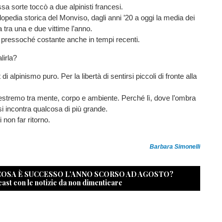
sa sorte toccò a due alpinisti francesi.
opedia storica del Monviso, dagli anni ’20 a oggi la media dei
 tra una e due vittime l’anno.
 pressoché costante anche in tempi recenti.
lirla?
di alpinismo puro. Per la libertà di sentirsi piccoli di fronte alla
 estremo tra mente, corpo e ambiente. Perché lì, dove l’ombra
i incontra qualcosa di più grande.
 non far ritorno.
Barbara Simonelli
 COSA È SUCCESSO L’ANNO SCORSO AD AGOSTO?
cast con le notizie da non dimenticare