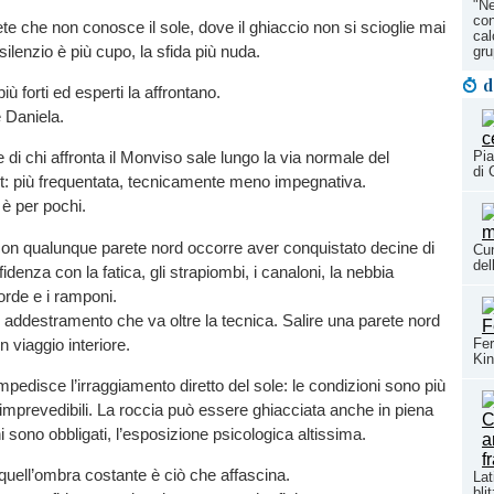
"Ne
con
ete che non conosce il sole, dove il ghiaccio non si scioglie mai
cal
l silenzio è più cupo, la sfida più nuda.
gr
d
 più forti ed esperti la affrontano.
 Daniela.
Pia
 di chi affronta il Monviso sale lungo la via normale del
di 
t: più frequentata, tecnicamente meno impegnativa.
 è per pochi.
con qualunque parete nord occorre aver conquistato decine di
Cun
del
denza con la fatica, gli strapiombi, i canaloni, la nebbia
orde e i ramponi.
addestramento che va oltre la tecnica. Salire una parete nord
un viaggio interiore.
Fer
Kin
mpedisce l’irraggiamento diretto del sole: le condizioni sono più
i, imprevedibili. La roccia può essere ghiacciata anche in piena
i sono obbligati, l’esposizione psicologica altissima.
quell’ombra costante è ciò che affascina.
Lat
bli