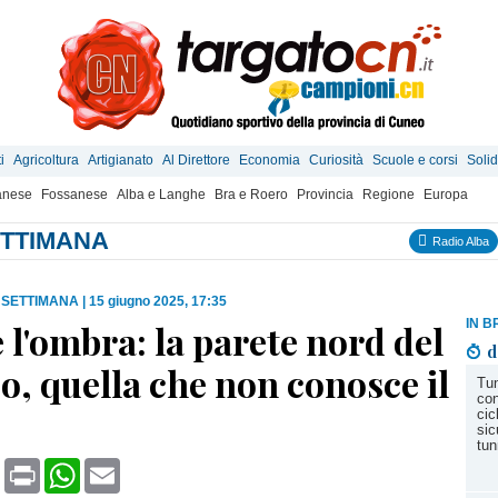
i
Agricoltura
Artigianato
Al Direttore
Economia
Curiosità
Scuole e corsi
Solid
anese
Fossanese
Alba e Langhe
Bra e Roero
Provincia
Regione
Europa
SETTIMANA
Radio Alba
A SETTIMANA
|
15 giugno 2025, 17:35
IN B
 l'ombra: la parete nord del
d
, quella che non conosce il
Tun
con
cic
sic
tun
book
X
Print
WhatsApp
Email