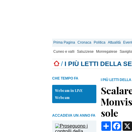
Prima Pagina
Cronaca
Politica
Attualità
Event
Cuneo e valli
Saluzzese
Monregalese
Savigli
/
I PIÙ LETTI DELLA 
CHE TEMPO FA
I PIÙ LETTI DELL
Scalare
Webcam in LIVE
Webcam
Monviso
sole
ACCADEVA UN ANNO FA
Condividi
Face