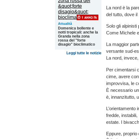
La nord è la par
del tutto, dove i
Attualità
Solo gli alpinisti
Domenica bollente e
notti tropicali: anche la
Come Michele e
Granda nella zona
rossa del "forte
La maggior parte
disagio" bioclimatico
versante sud-es
Leggi tutte le notizie
La nord, invece,
Per cimentarsi 
cime, avere confi
improvvisa, le c
È necessario un 
è, innanzitutto, 
L’orientamento i
fredde, instabil
estate. I bivacch
Eppure, proprio 