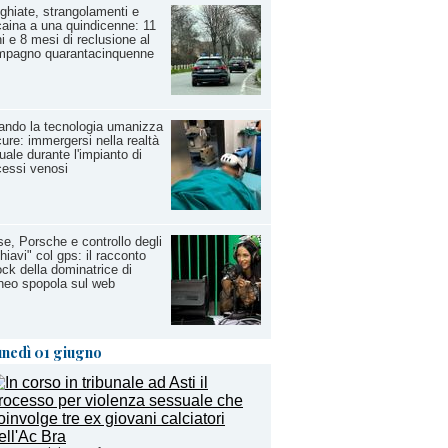
ghiate, strangolamenti e
aina a una quindicenne: 11
i e 8 mesi di reclusione al
mpagno quarantacinquenne
ndo la tecnologia umanizza
cure: immergersi nella realtà
tuale durante l'impianto di
essi venosi
e, Porsche e controllo degli
hiavi" col gps: il racconto
ck della dominatrice di
neo spopola sul web
unedì 01 giugno