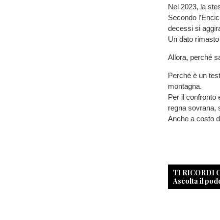
Nel 2023, la stes
Secondo l’Encicl
decessi si aggira
Un dato rimasto
Allora, perché sa
Perché è un test 
montagna.
Per il confronto
regna sovrana, s
Anche a costo di
TI RICORDI
Ascolta il pod