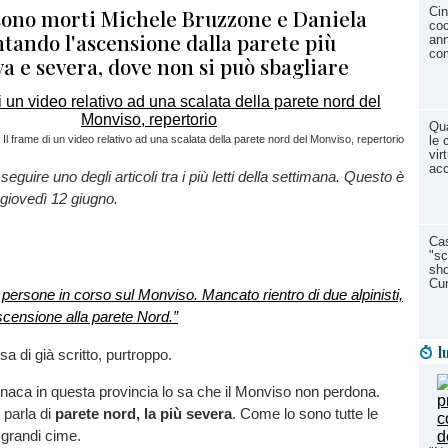
 sono morti Michele Bruzzone e Daniela
Cin
coc
ntando l'ascensione dalla parete più
ann
co
a e severa, dove non si può sbagliare
Qua
Il frame di un video relativo ad una scalata della parete nord del Monviso, repertorio
le 
vir
acc
guire uno degli articoli tra i più letti della settimana. Questo è
 giovedì 12 giugno.
Cas
"sc
sho
Cu
 persone in corso sul Monviso. Mancato rientro di due alpinisti,
l’ascensione alla parete Nord.”
l
sa di già scritto, purtroppo.
onaca in questa provincia lo sa che il Monviso non perdona.
 parla di
parete nord, la più severa
. Come lo sono tutte le
e grandi cime.