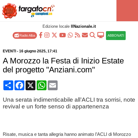
Edizione locale
IlNazionale.it
Radio Alba
ABBONATI
EVENTI
-
16 giugno 2025
, 17:41
A Morozzo la Festa di Inizio Estate
del progetto "Anziani.com"
Condividi
Facebook
X
WhatsApp
Email
Una serata indimenticabile all’ACLI tra sorrisi, note
revival e un forte senso di appartenenza
Risate, musica e tanta allegria hanno animato l’ACLI di Morozzo