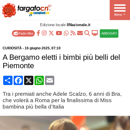
Edizione locale
IlNazionale.it
Radio Alba
ABBONATI
CURIOSITÀ
-
16 giugno 2025
, 07:10
A Bergamo eletti i bimbi più belli del
Piemonte
Condividi
Facebook
X
WhatsApp
Email
Tra i premiati anche Adele Scalzo, 6 anni di Bra,
che volerà a Roma per la finalissima di Miss
bambina più bella d’Italia