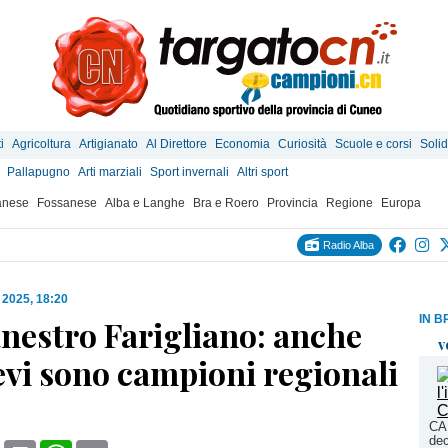
i
Agricoltura
Artigianato
Al Direttore
Economia
Curiosità
Scuole e corsi
Solid
Pallapugno
Arti marziali
Sport invernali
Altri sport
anese
Fossanese
Alba e Langhe
Bra e Roero
Provincia
Regione
Europa
Radio Alba
 2025, 18:20
IN B
nestro Farigliano: anche
v
ievi sono campioni regionali
CA
dec
book
X
Print
WhatsApp
Email