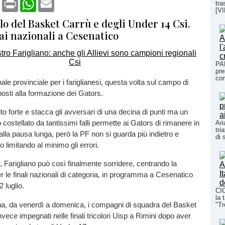
tra
[V
olo del Basket Carrù e degli Under 14 Csi.
 ai nazionali a Cesenatico
PA
pre
com
ale provinciale per i fariglianesi, questa volta sul campo di
posti alla formazione dei Gators.
to forte e stacca gli avversari di una decina di punti ma un
costellato da tantissimi falli permette ai Gators di rimanere in
Ari
tri
dalla pausa lunga, però la PF non si guarda più indietro e
di 
o limitando al minimo gli errori.
e, Farigliano può così finalmente sorridere, centrando la
er le finali nazionali di categoria, in programma a Cesenatico
2 luglio.
CIC
la 
a, da venerdì a domenica, i compagni di squadra del Basket
"Tr
vece impegnati nelle finali tricolori Uisp a Rimini dopo aver