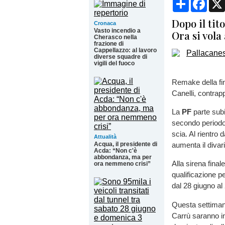
Dopo il tit
Cronaca
Vasto incendio a
Ora si vola
Cherasco nella
frazione di
Cappellazzo: al lavoro
diverse squadre di
vigili del fuoco
Remake della fin
Canelli, contrap
La
PF
parte subi
secondo periodo 
scia. Al rientro 
Attualità
Acqua, il presidente di
aumenta il divari
Acda: “Non c'è
abbondanza, ma per
Alla sirena final
ora nemmeno crisi”
qualificazione p
dal 28 giugno al 
Questa settiman
Carrù saranno in