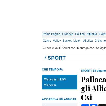
Prima Pagina
Cronaca
Politica
Attualità
Event
Calcio
Volley
Basket
Motori
Atletica
Ciclismo
Cuneo e valli
Saluzzese
Monregalese
Savigli
/
SPORT
CHE TEMPO FA
SPORT
|
18 giugno
Pallaca
Webcam in LIVE
Webcam
gli All
Csi
ACCADEVA UN ANNO FA
Condividi
Face