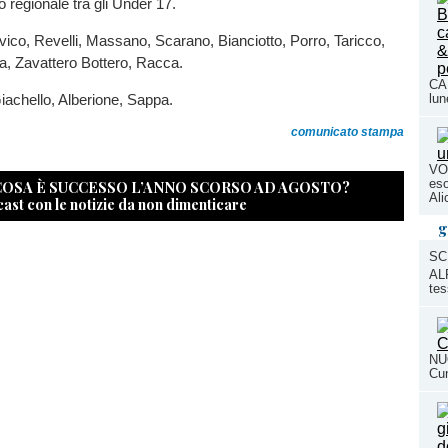
o regionale tra gli Under 17.
vico, Revelli, Massano, Scarano, Bianciotto, Porro, Taricco,
, Zavattero Bottero, Racca.
CAL
Giachello, Alberione, Sappa.
lun
comunicato stampa
VO
eso
 COSA È SUCCESSO L’ANNO SCORSO AD AGOSTO?
Ali
cast con le notizie da non dimenticare
g
SC
ALP
tes
NUO
Cun