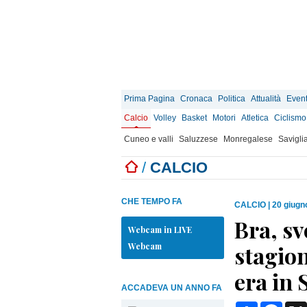
Prima Pagina
Cronaca
Politica
Attualità
Event
Calcio
Volley
Basket
Motori
Atletica
Ciclismo
Cuneo e valli
Saluzzese
Monregalese
Savigli
/
CALCIO
CHE TEMPO FA
CALCIO
|
20 giugn
Bra, sv
Webcam in LIVE
Webcam
stagion
era in 
ACCADEVA UN ANNO FA
Condividi
Face