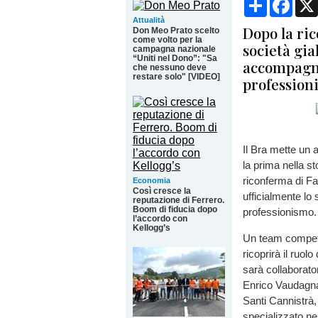
Attualità
Dopo la ric
Don Meo Prato scelto
come volto per la
società gia
campagna nazionale
“Uniti nel Dono”: "Sa
accompagne
che nessuno deve
restare solo" [VIDEO]
professioni
Il Bra mette un 
la prima nella s
riconferma di Fa
Economia
Così cresce la
ufficialmente lo 
reputazione di Ferrero.
Boom di fiducia dopo
professionismo.
l’accordo con
Kellogg’s
Un team compete
ricoprirà il ruo
sarà collaborator
Enrico Vaudagna.
Santi Cannistrà,
specializzato nel