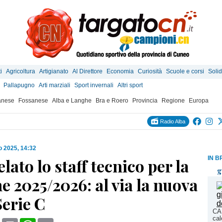
i
Agricoltura
Artigianato
Al Direttore
Economia
Curiosità
Scuole e corsi
Solid
Pallapugno
Arti marziali
Sport invernali
Altri sport
anese
Fossanese
Alba e Langhe
Bra e Roero
Provincia
Regione
Europa
Radio Alba
o 2025, 14:32
IN B
elato lo staff tecnico per la
g
e 2025/2026: al via la nuova
Serie C
CAL
cal
book
X
Print
WhatsApp
Email