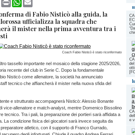
m
onferma di Fabio Nisticò alla guida, la
CA
llorossa ufficializza la squadra che
EC
Cun
rà il mister nella prima avventura tra i
“Da
ch
sti
Coach Fabio Nisticò è stato riconfermato
CA
altro tassello importante nel mosaico della stagione 2025/2026,
del
ott
toria recente del club in Serie C. Dopo la fondamentale
[F
bio Nisticò come allenatore, la società ha annunciato
l
staff tecnico che affiancherà il mister nella nuova sfida del
nte e strutturato accompagnerà Nisticò: Alessio Bonante
lo di vice-allenatore e match-analyst, mentre Domenico Bissolino
CA
e tecnico. Tra i pali, la preparazione dei portieri sarà affidata a
del
e v
 La condizione fisica dei giocatori sarà invece seguita da
 preparatore atletico, con il supporto di Franco Gurrado,
 recupero degli infortunati. Chiude il quadro Andrea Ferrari,