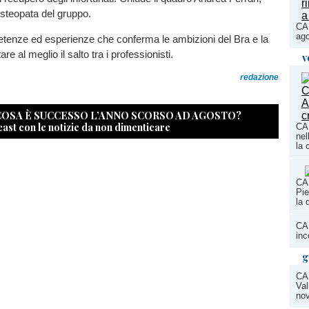
 osteopata del gruppo.
CAL
ago
tenze ed esperienze che conferma le ambizioni del Bra e la
are al meglio il salto tra i professionisti.
v
redazione
 COSA È SUCCESSO L’ANNO SCORSO AD AGOSTO?
cast con le notizie da non dimenticare
CA
nel
la 
CA
Pie
la 
CAL
inc
g
CA
Val
nov