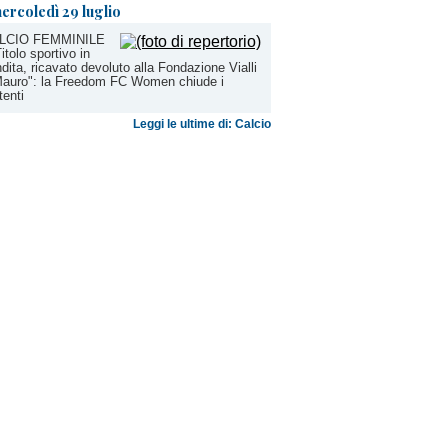
ercoledì 29 luglio
LCIO FEMMINILE
Titolo sportivo in
dita, ricavato devoluto alla Fondazione Vialli
Mauro": la Freedom FC Women chiude i
tenti
Leggi le ultime di: Calcio