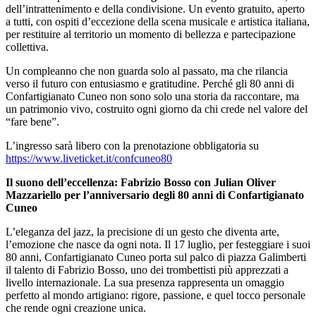
dell’intrattenimento e della condivisione. Un evento gratuito, aperto
a tutti, con ospiti d’eccezione della scena musicale e artistica italiana,
per restituire al territorio un momento di bellezza e partecipazione
collettiva.
Un compleanno che non guarda solo al passato, ma che rilancia
verso il futuro con entusiasmo e gratitudine. Perché gli 80 anni di
Confartigianato Cuneo non sono solo una storia da raccontare, ma
un patrimonio vivo, costruito ogni giorno da chi crede nel valore del
“fare bene”.
L’ingresso sarà libero con la prenotazione obbligatoria su
https://www.liveticket.it/confcuneo80
Il suono dell’eccellenza: Fabrizio Bosso con Julian Oliver
Mazzariello per l’anniversario degli 80 anni di Confartigianato
Cuneo
L’eleganza del jazz, la precisione di un gesto che diventa arte,
l’emozione che nasce da ogni nota. Il 17 luglio, per festeggiare i suoi
80 anni, Confartigianato Cuneo porta sul palco di piazza Galimberti
il talento di Fabrizio Bosso, uno dei trombettisti più apprezzati a
livello internazionale. La sua presenza rappresenta un omaggio
perfetto al mondo artigiano: rigore, passione, e quel tocco personale
che rende ogni creazione unica.