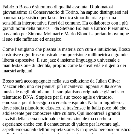
Fabrizio Bosso è sinonimo di qualità assoluta. Diplomatosi
giovanissimo al Conservatorio di Torino, ha saputo distinguersi nel
panorama jazzistico per la sua tecnica straordinaria e per una
sensibilità interpretativa fuori dal comune. Ha collaborato con i più
grandi nomi della musica – da Stefano Bollani a Enrico Pieranunzi,
passando per Simona Molinari e Mario Biondi – portando ovunque
il suo stile raffinato ed energico.
Come l’artigiano che plasma la materia con cura e intuizione, Bosso
costruisce ogni frase musicale con precisione millimetrica e grande
libertà espressiva. Il suo jazz è insieme linguaggio universale e
manifestazione di identità, proprio come la creatività e il genio dei
maestri artigiani.
Bosso sarà accompagnato nella sua esibizione da Julian Oliver
Mazzariello, uno dei pianisti più incantevoli apparsi sulla scena
musicale negli ultimi anni. Il suo pianismo originale è già nel suo
talentuoso DNA. Stupisce per il suo tocco agile e virtuoso,
emoziona per il fraseggio ricercato e ispirato. Nato in Inghilterra,
dove studia pianoforte classico, si trasferisce in Italia poco più che
adolescente per conoscere altre culture. Qui incontrerà i grandi
jazzisti della scena nazionale e internazionale ma cercherà
esperienze anche con il cantautorato di valore per lavorare agli
aspetti emozionali dell’interpretazione. È in questo percorso artistico