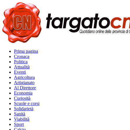
Prima pagina
Cronaca
Politica
Attualità
Eventi
Agricoltura
Artigianato
Al Direttore
Economia
Curiosità
Scuole e corsi
Solidarietà
Sanità
Viabilità
Sport
Calcio