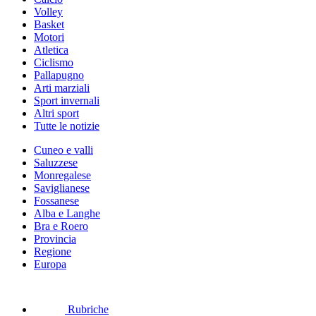
Volley
Basket
Motori
Atletica
Ciclismo
Pallapugno
Arti marziali
Sport invernali
Altri sport
Tutte le notizie
Cuneo e valli
Saluzzese
Monregalese
Saviglianese
Fossanese
Alba e Langhe
Bra e Roero
Provincia
Regione
Europa
Rubriche