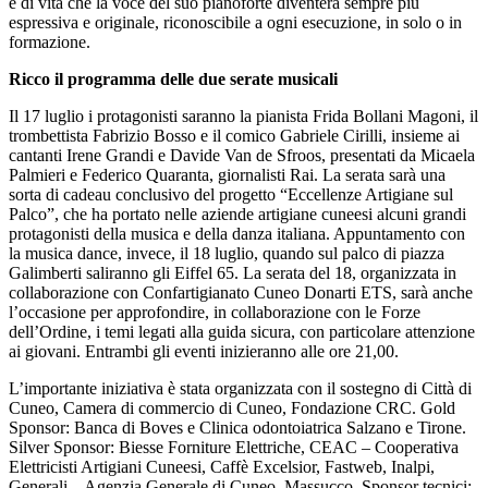
e di vita che la voce del suo pianoforte diventerà sempre più
espressiva e originale, riconoscibile a ogni esecuzione, in solo o in
formazione.
Ricco il programma delle due serate musicali
Il 17 luglio i protagonisti saranno la pianista Frida Bollani Magoni, il
trombettista Fabrizio Bosso e il comico Gabriele Cirilli, insieme ai
cantanti Irene Grandi e Davide Van de Sfroos, presentati da Micaela
Palmieri e Federico Quaranta, giornalisti Rai. La serata sarà una
sorta di cadeau conclusivo del progetto “Eccellenze Artigiane sul
Palco”, che ha portato nelle aziende artigiane cuneesi alcuni grandi
protagonisti della musica e della danza italiana. Appuntamento con
la musica dance, invece, il 18 luglio, quando sul palco di piazza
Galimberti saliranno gli Eiffel 65. La serata del 18, organizzata in
collaborazione con Confartigianato Cuneo Donarti ETS, sarà anche
l’occasione per approfondire, in collaborazione con le Forze
dell’Ordine, i temi legati alla guida sicura, con particolare attenzione
ai giovani. Entrambi gli eventi inizieranno alle ore 21,00.
L’importante iniziativa è stata organizzata con il sostegno di Città di
Cuneo, Camera di commercio di Cuneo, Fondazione CRC. Gold
Sponsor: Banca di Boves e Clinica odontoiatrica Salzano e Tirone.
Silver Sponsor: Biesse Forniture Elettriche, CEAC – Cooperativa
Elettricisti Artigiani Cuneesi, Caffè Excelsior, Fastweb, Inalpi,
Generali – Agenzia Generale di Cuneo, Massucco. Sponsor tecnici: