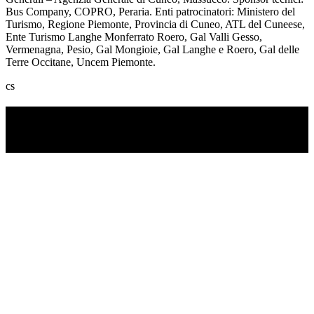
Bus Company, COPRO, Peraria. Enti patrocinatori: Ministero del
Turismo, Regione Piemonte, Provincia di Cuneo, ATL del Cuneese,
Ente Turismo Langhe Monferrato Roero, Gal Valli Gesso,
Vermenagna, Pesio, Gal Mongioie, Gal Langhe e Roero, Gal delle
Terre Occitane, Uncem Piemonte.
cs
TI RICORDI COSA È SUCCESSO L’ANNO
SCORSO AD AGOSTO?
Ascolta il podcast con le notizie da non dimenticare