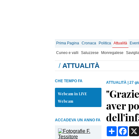
Prima Pagina
Cronaca
Politica
Attualità
Event
Cuneo e valli
Saluzzese
Monregalese
Savigli
/
ATTUALITÀ
CHE TEMPO FA
ATTUALITÀ
|
27 gi
"Grazie
Webcam in LIVE
Webcam
aver po
dell'in
ACCADEVA UN ANNO FA
Condividi
Face