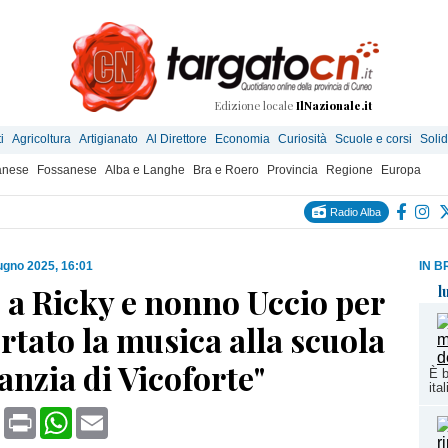
Edizione locale
IlNazionale.it
i
Agricoltura
Artigianato
Al Direttore
Economia
Curiosità
Scuole e corsi
Solid
anese
Fossanese
Alba e Langhe
Bra e Roero
Provincia
Regione
Europa
Radio Alba
ugno 2025, 16:01
IN B
 a Ricky e nonno Uccio per
l
rtato la musica alla scuola
fanzia di Vicoforte"
È b
ita
book
X
Print
WhatsApp
Email