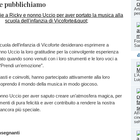
e pubblichiamo
Art
pes
,
Fos
scuola dell’infanzia di Vicoforte desiderano esprimere a
San
no Uccio la loro gratitudine per la coinvolgente esperienza
d
to quando sono venuti con i loro strumenti e le loro voci a
 “Prendi un’emozione”.
L’A
iasti e coinvolti, hanno partecipato attivamente alla loro
Lui
oprendo il mondo della musica in modo giocoso.
onno Uccio per aver saputo creare un’atmosfera magica, per
nti di pura felicità e aver contribuito a rendere la nostra
ancora più speciale.
All
cin
sel
insegnanti