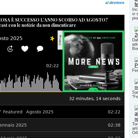
al direttore
Inc
si 
pio
 COSA È SUCCESSO L’ANNO SCORSO AD AGOSTO?
cast con le notizie da non dimenticare
Dal
ad
Bon
Fes
San
“Fe
Tor
art
Or