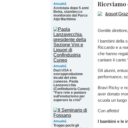
Riceviamo 
Attualità
Avvistata dopo 5 anni
Betta, stambecco
monitorato dal Parco
Alpi Marittime
Gentile direttore
I bambini della 
Riccardo e a non
che hanno regala
cantare il canto
Attualità
Gli alunni, entus
Dazi USA e
sovrapproduzione
performance, sc
incubi del vino
cuneese. Paola
Lanzavecchia
Bravi Ricky e n
(Confindustria Cuneo):
“Fare rete e puntare
aver donato mome
sull’enoturismo per
scuola un luogo 
superare la crisi”
Con affetto!
I bambini e le 
Attualità
Troppo pochi gli