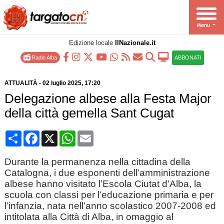
Edizione locale
IlNazionale.it
Radio Alba
ABBONATI
ATTUALITÀ
-
02 luglio 2025
, 17:20
Delegazione albese alla Festa Major
della città gemella Sant Cugat
Condividi
Facebook
X
WhatsApp
Email
Durante la permanenza nella cittadina della
Catalogna, i due esponenti dell’amministrazione
albese hanno visitato l’Escola Ciutat d'Alba, la
scuola con classi per l’educazione primaria e per
l’infanzia, nata nell’anno scolastico 2007-2008 ed
intitolata alla Città di Alba, in omaggio al