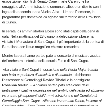
esposizione i dipinti di Renato Cane in arte Caren che ha
omaggiato all’Amministrazione comunale albese un dipinto con il
logo della seconda tappa Vuelta, Alba – Limone Piemonte, in
programma per domenica 24 agosto sul territorio della Provincia
di Cuneo.
In serata, gli amministratori albesi sono stati ospiti della cena di
gala. Nella mattinata del 28 giugno la delegazione albese ha
visitato il Monastero di Sant Cugat, il più importante della contea di
Barcellona con il suo magnifico chiostro romanico.
Mentre la sera hanno partecipato al concerto di musica classica
dell’orchestra sinfonica della scuola Fusiò di Sant Cugat.
«
La visita a Sant Cugat in occasione della Festa Major è stata
una bella esperienza di amicizia e di scambio
- dichiarano
l’assessore ai Gemellaggi
Davide Tibaldi
e la consigliera
Rosanna Martini
–
Abbiamo partecipato ad alcune delle
tantissime iniziative organizzate nell’ambito della festa ed abbiamo
incontrato gli esponenti dell’Amministrazione e del Comitato di
Gemellaggio Sant Cugat - Alba che lavora tutto l’anno, insieme al
Comitato Alba – Sant Cugat, per mantenere vivi i rapporti tra le