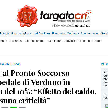
Edizione locale
IlNazionale.it
i
Agricoltura
Artigianato
Al Direttore
Economia
Curiosità
Scuole e corsi
Solid
anese
Fossanese
Alba e Langhe
Bra e Roero
Provincia
Regione
Europa
glio 2025, 05:48
IN B
i al Pronto Soccorso
Alb
sul
pedale di Verduno in
pre
Gal
evi
a del 10%: “Effetto del caldo,
Pre
una criticità”
fes