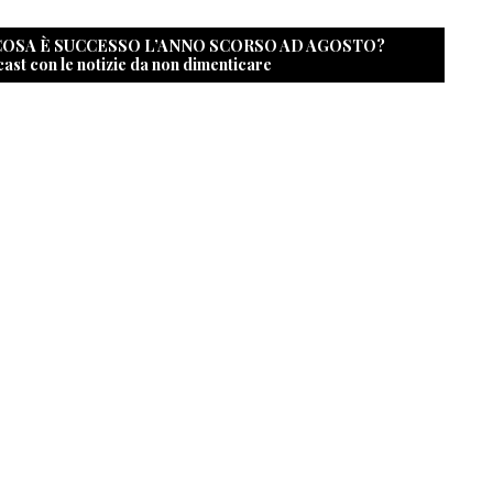
 COSA È SUCCESSO L’ANNO SCORSO AD AGOSTO?
cast con le notizie da non dimenticare