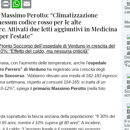
book
X
Print
WhatsApp
Email
Dom
car
o Massimo Perotto: “Climatizzazione
essun codice rosso per le alte
Mom
nas
. Attivati due letti aggiuntivi in Medicina
er l’estate”
Ost
pro
imana, con l’aumento delle temperature, anche l’
ospedale
“Fu
tro Ferrero” di Verduno
ha registrato una crescita degli
to Soccorso
.
“Abbiamo rilevato una media di 182-183 ingressi
tima settimana, rispetto ai consueti 164-165: si tratta di un
10-12%”
, spiega il
primario Massimo Perotto
(nella foto
Sic
ric
da soprattutto la fascia anziana della popolazione:
“Il 30% dei
Il 
i 65 anni, mentre il 10% supera gli 80 anni”
. A incidere,
Lou
 è il caldo:
“L’anziano fragile è il soggetto più esposto:
su